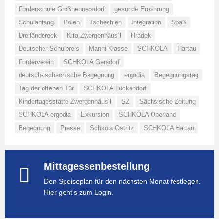
Förderschule Großhennersdorf
gesunde Ernährung
Schulanfang
Polen
Tschechien
Integration
Spaß
Dreiländereck
Kita Zwergenhäus´l
Hrádek
Deutscher Schulpreis
Manni-Klasse
SCHKOLA
Hartau
Förderverein
SCHKOLA Gersdorf
deutsch-tschechische Begegnung
ergodia
Begegnungstag
Tag der offenen Tür
SCHKOLA Lückendorf
Kindertagesstätte Zwergenhäus´l
SZ
Sächsische Zeitung
SCHKOLA ergodia
Exkursion
SCHKOLA Oberland
Begegnung
Presse
Schkola Ostritz
SCHKOLA Hartau
Mittagessenbestellung
Den Speiseplan für den nächsten Monat festlegen.
Hier geht's zum Login.