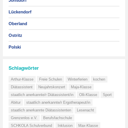
Jonsdorf
Lückendorf
Oberland
Ostritz
Polski
Schlagwörter
Arthur-Klasse
Freie Schulen
Winterferien
kochen
Diätassistent
Neujahrskonzert
Maja-Klasse
staatlich anerkannte/r Diätassistent/in
Olli-Klasse
Sport
Abitur
staatlich anerkannte/r Ergotherapeut/in
staatlich anerkannte Diätassistenten
Lesenacht
Grenzenlos e.V.
Berufsfachschule
SCHKOLA Schulverbund
Inklusion
Max-Klasse