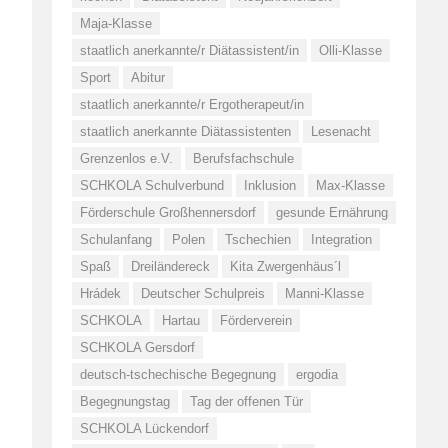
Maja-Klasse
staatlich anerkannte/r Diätassistent/in
Olli-Klasse
Sport
Abitur
staatlich anerkannte/r Ergotherapeut/in
staatlich anerkannte Diätassistenten
Lesenacht
Grenzenlos e.V.
Berufsfachschule
SCHKOLA Schulverbund
Inklusion
Max-Klasse
Förderschule Großhennersdorf
gesunde Ernährung
Schulanfang
Polen
Tschechien
Integration
Spaß
Dreiländereck
Kita Zwergenhäus´l
Hrádek
Deutscher Schulpreis
Manni-Klasse
SCHKOLA
Hartau
Förderverein
SCHKOLA Gersdorf
deutsch-tschechische Begegnung
ergodia
Begegnungstag
Tag der offenen Tür
SCHKOLA Lückendorf