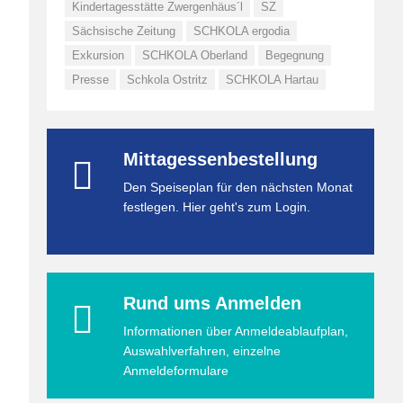
Kindertagesstätte Zwergenhäus´l
SZ
Sächsische Zeitung
SCHKOLA ergodia
Exkursion
SCHKOLA Oberland
Begegnung
Presse
Schkola Ostritz
SCHKOLA Hartau
Mittagessenbestellung
Den Speiseplan für den nächsten Monat
festlegen. Hier geht's zum Login.
Rund ums Anmelden
Informationen über Anmeldeablaufplan,
Auswahlverfahren, einzelne
Anmeldeformulare