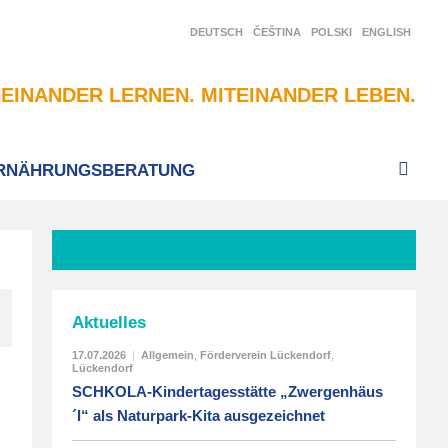
DEUTSCH
ČEŠTINA
POLSKI
ENGLISH
EINANDER LERNEN. MITEINANDER LEBEN.
RNÄHRUNGSBERATUNG
Aktuelles
17.07.2026
|
Allgemein
,
Förderverein Lückendorf
,
Lückendorf
SCHKOLA-Kindertagesstätte „Zwergenhäus
´l“ als Naturpark-Kita ausgezeichnet