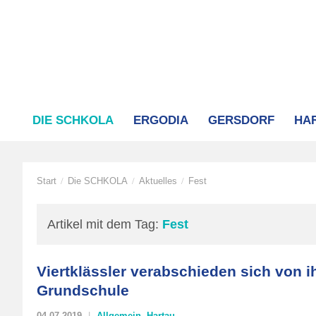
DIE SCHKOLA
ERGODIA
GERSDORF
HA
Start
Die SCHKOLA
Aktuelles
Fest
/
/
/
Artikel mit dem Tag:
Fest
Viertklässler verabschieden sich von i
Grundschule
04.07.2019
Allgemein
,
Hartau