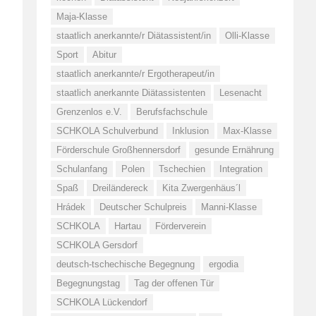
Maja-Klasse
staatlich anerkannte/r Diätassistent/in
Olli-Klasse
Sport
Abitur
staatlich anerkannte/r Ergotherapeut/in
staatlich anerkannte Diätassistenten
Lesenacht
Grenzenlos e.V.
Berufsfachschule
SCHKOLA Schulverbund
Inklusion
Max-Klasse
Förderschule Großhennersdorf
gesunde Ernährung
Schulanfang
Polen
Tschechien
Integration
Spaß
Dreiländereck
Kita Zwergenhäus´l
Hrádek
Deutscher Schulpreis
Manni-Klasse
SCHKOLA
Hartau
Förderverein
SCHKOLA Gersdorf
deutsch-tschechische Begegnung
ergodia
Begegnungstag
Tag der offenen Tür
SCHKOLA Lückendorf