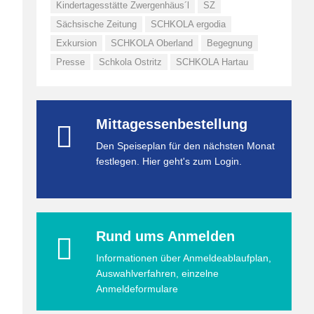
Kindertagesstätte Zwergenhäus´l
SZ
Sächsische Zeitung
SCHKOLA ergodia
Exkursion
SCHKOLA Oberland
Begegnung
Presse
Schkola Ostritz
SCHKOLA Hartau
Mittagessenbestellung
Den Speiseplan für den nächsten Monat
festlegen. Hier geht's zum Login.
Rund ums Anmelden
Informationen über Anmeldeablaufplan,
Auswahlverfahren, einzelne
Anmeldeformulare