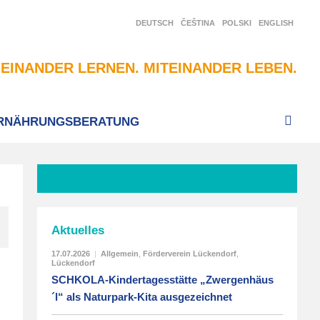
DEUTSCH
ČEŠTINA
POLSKI
ENGLISH
EINANDER LERNEN. MITEINANDER LEBEN.
RNÄHRUNGSBERATUNG
Aktuelles
17.07.2026
|
Allgemein
,
Förderverein Lückendorf
,
Lückendorf
SCHKOLA-Kindertagesstätte „Zwergenhäus
´l“ als Naturpark-Kita ausgezeichnet