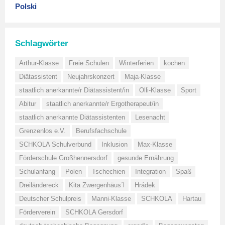
Polski
Schlagwörter
Arthur-Klasse
Freie Schulen
Winterferien
kochen
Diätassistent
Neujahrskonzert
Maja-Klasse
staatlich anerkannte/r Diätassistent/in
Olli-Klasse
Sport
Abitur
staatlich anerkannte/r Ergotherapeut/in
staatlich anerkannte Diätassistenten
Lesenacht
Grenzenlos e.V.
Berufsfachschule
SCHKOLA Schulverbund
Inklusion
Max-Klasse
Förderschule Großhennersdorf
gesunde Ernährung
Schulanfang
Polen
Tschechien
Integration
Spaß
Dreiländereck
Kita Zwergenhäus´l
Hrádek
Deutscher Schulpreis
Manni-Klasse
SCHKOLA
Hartau
Förderverein
SCHKOLA Gersdorf