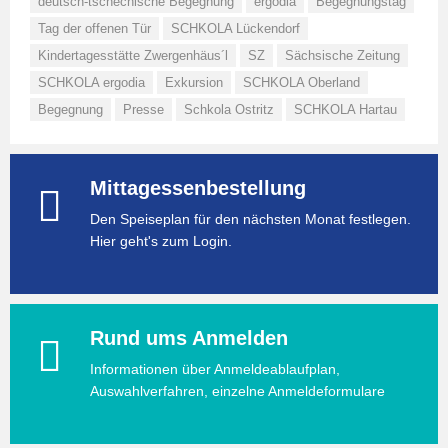
deutsch-tschechische Begegnung
ergodia
Begegnungstag
Tag der offenen Tür
SCHKOLA Lückendorf
Kindertagesstätte Zwergenhäus´l
SZ
Sächsische Zeitung
SCHKOLA ergodia
Exkursion
SCHKOLA Oberland
Begegnung
Presse
Schkola Ostritz
SCHKOLA Hartau
Mittagessenbestellung
Den Speiseplan für den nächsten Monat festlegen.
Hier geht's zum Login.
Rund ums Anmelden
Informationen über Anmeldeablaufplan,
Auswahlverfahren, einzelne Anmeldeformulare