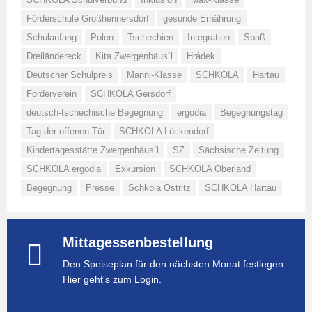
Förderschule Großhennersdorf
gesunde Ernährung
Schulanfang
Polen
Tschechien
Integration
Spaß
Dreiländereck
Kita Zwergenhäus´l
Hrádek
Deutscher Schulpreis
Manni-Klasse
SCHKOLA
Hartau
Förderverein
SCHKOLA Gersdorf
deutsch-tschechische Begegnung
ergodia
Begegnungstag
Tag der offenen Tür
SCHKOLA Lückendorf
Kindertagesstätte Zwergenhäus´l
SZ
Sächsische Zeitung
SCHKOLA ergodia
Exkursion
SCHKOLA Oberland
Begegnung
Presse
Schkola Ostritz
SCHKOLA Hartau
Mittagessenbestellung
Den Speiseplan für den nächsten Monat festlegen.
Hier geht's zum Login.