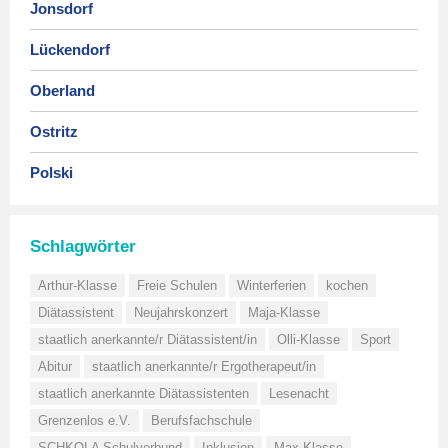
Jonsdorf
Lückendorf
Oberland
Ostritz
Polski
Schlagwörter
Arthur-Klasse
Freie Schulen
Winterferien
kochen
Diätassistent
Neujahrskonzert
Maja-Klasse
staatlich anerkannte/r Diätassistent/in
Olli-Klasse
Sport
Abitur
staatlich anerkannte/r Ergotherapeut/in
staatlich anerkannte Diätassistenten
Lesenacht
Grenzenlos e.V.
Berufsfachschule
SCHKOLA Schulverbund
Inklusion
Max-Klasse