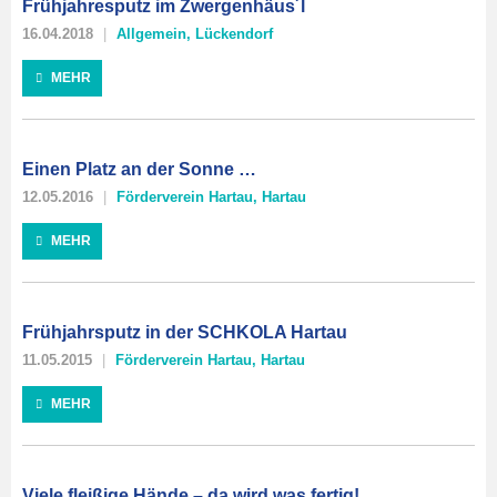
Frühjahresputz im Zwergenhäus´l
16.04.2018
Allgemein
,
Lückendorf
MEHR
Einen Platz an der Sonne …
12.05.2016
Förderverein Hartau
,
Hartau
MEHR
Frühjahrsputz in der SCHKOLA Hartau
11.05.2015
Förderverein Hartau
,
Hartau
MEHR
Viele fleißige Hände – da wird was fertig!