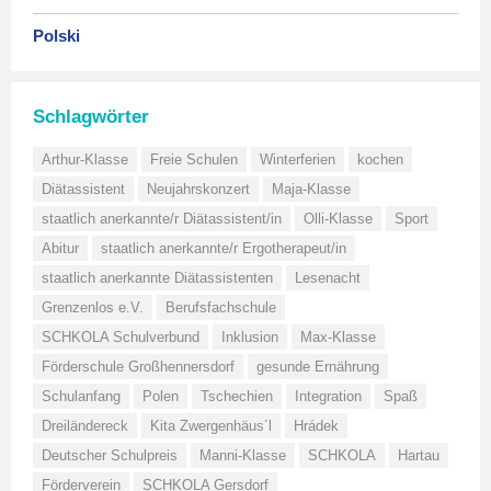
Polski
Schlagwörter
Arthur-Klasse
Freie Schulen
Winterferien
kochen
Diätassistent
Neujahrskonzert
Maja-Klasse
staatlich anerkannte/r Diätassistent/in
Olli-Klasse
Sport
Abitur
staatlich anerkannte/r Ergotherapeut/in
staatlich anerkannte Diätassistenten
Lesenacht
Grenzenlos e.V.
Berufsfachschule
SCHKOLA Schulverbund
Inklusion
Max-Klasse
Förderschule Großhennersdorf
gesunde Ernährung
Schulanfang
Polen
Tschechien
Integration
Spaß
Dreiländereck
Kita Zwergenhäus´l
Hrádek
Deutscher Schulpreis
Manni-Klasse
SCHKOLA
Hartau
Förderverein
SCHKOLA Gersdorf