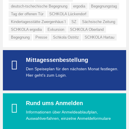
deutsch-tschechische Begegnung
ergodia
Begegnungstag
Tag der offenen Tür
SCHKOLA Lückendorf
Kindertagesstätte Zwergenhäus´l
SZ
Sächsische Zeitung
SCHKOLA ergodia
Exkursion
SCHKOLA Oberland
Begegnung
Presse
Schkola Ostritz
SCHKOLA Hartau
Mittagessenbestellung
Den Speiseplan für den nächsten Monat festlegen.
Hier geht's zum Login.
Rund ums Anmelden
Informationen über Anmeldeablaufplan,
Auswahlverfahren, einzelne Anmeldeformulare