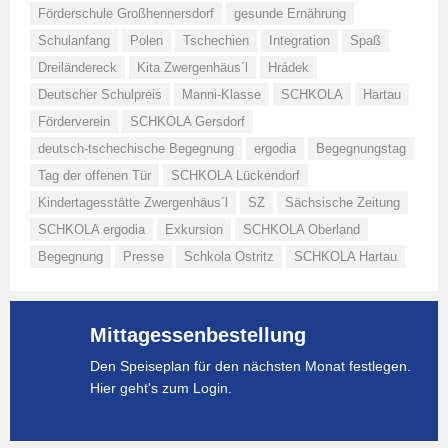
Förderschule Großhennersdorf
gesunde Ernährung
Schulanfang
Polen
Tschechien
Integration
Spaß
Dreiländereck
Kita Zwergenhäus´l
Hrádek
Deutscher Schulpreis
Manni-Klasse
SCHKOLA
Hartau
Förderverein
SCHKOLA Gersdorf
deutsch-tschechische Begegnung
ergodia
Begegnungstag
Tag der offenen Tür
SCHKOLA Lückendorf
Kindertagesstätte Zwergenhäus´l
SZ
Sächsische Zeitung
SCHKOLA ergodia
Exkursion
SCHKOLA Oberland
Begegnung
Presse
Schkola Ostritz
SCHKOLA Hartau
Mittagessenbestellung
Den Speiseplan für den nächsten Monat festlegen.
Hier geht's zum Login.