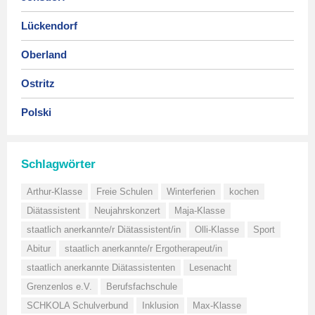
Lückendorf
Oberland
Ostritz
Polski
Schlagwörter
Arthur-Klasse
Freie Schulen
Winterferien
kochen
Diätassistent
Neujahrskonzert
Maja-Klasse
staatlich anerkannte/r Diätassistent/in
Olli-Klasse
Sport
Abitur
staatlich anerkannte/r Ergotherapeut/in
staatlich anerkannte Diätassistenten
Lesenacht
Grenzenlos e.V.
Berufsfachschule
SCHKOLA Schulverbund
Inklusion
Max-Klasse