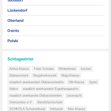
Jonsdorf
Lückendorf
Oberland
Ostritz
Polski
Schlagwörter
Arthur-Klasse
Freie Schulen
Winterferien
kochen
Diätassistent
Neujahrskonzert
Maja-Klasse
staatlich anerkannte/r Diätassistent/in
Olli-Klasse
Sport
Abitur
staatlich anerkannte/r Ergotherapeut/in
staatlich anerkannte Diätassistenten
Lesenacht
Grenzenlos e.V.
Berufsfachschule
SCHKOLA Schulverbund
Inklusion
Max-Klasse