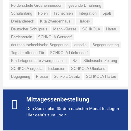
Förderschule Großhennersdorf
gesunde Ernährung
Schulanfang
Polen
Tschechien
Integration
Spaß
Dreiländereck
Kita Zwergenhäus´l
Hrádek
Deutscher Schulpreis
Manni-Klasse
SCHKOLA
Hartau
Förderverein
SCHKOLA Gersdorf
deutsch-tschechische Begegnung
ergodia
Begegnungstag
Tag der offenen Tür
SCHKOLA Lückendorf
Kindertagesstätte Zwergenhäus´l
SZ
Sächsische Zeitung
SCHKOLA ergodia
Exkursion
SCHKOLA Oberland
Begegnung
Presse
Schkola Ostritz
SCHKOLA Hartau
Mittagessenbestellung
Den Speiseplan für den nächsten Monat festlegen.
Hier geht's zum Login.