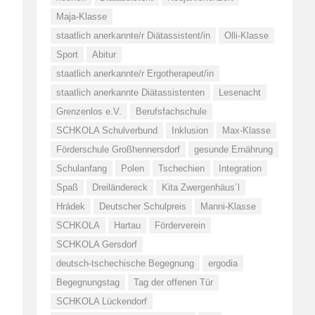
Maja-Klasse
staatlich anerkannte/r Diätassistent/in
Olli-Klasse
Sport
Abitur
staatlich anerkannte/r Ergotherapeut/in
staatlich anerkannte Diätassistenten
Lesenacht
Grenzenlos e.V.
Berufsfachschule
SCHKOLA Schulverbund
Inklusion
Max-Klasse
Förderschule Großhennersdorf
gesunde Ernährung
Schulanfang
Polen
Tschechien
Integration
Spaß
Dreiländereck
Kita Zwergenhäus´l
Hrádek
Deutscher Schulpreis
Manni-Klasse
SCHKOLA
Hartau
Förderverein
SCHKOLA Gersdorf
deutsch-tschechische Begegnung
ergodia
Begegnungstag
Tag der offenen Tür
SCHKOLA Lückendorf