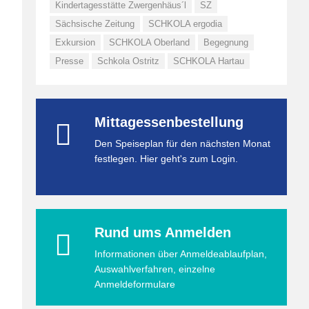
Kindertagesstätte Zwergenhäus´l
SZ
Sächsische Zeitung
SCHKOLA ergodia
Exkursion
SCHKOLA Oberland
Begegnung
Presse
Schkola Ostritz
SCHKOLA Hartau
Mittagessenbestellung
Den Speiseplan für den nächsten Monat
festlegen. Hier geht's zum Login.
Rund ums Anmelden
Informationen über Anmeldeablaufplan,
Auswahlverfahren, einzelne
Anmeldeformulare