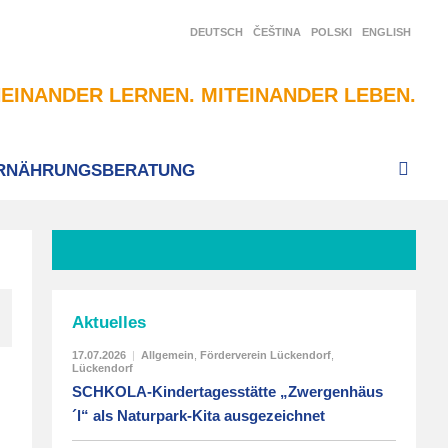
DEUTSCH
ČEŠTINA
POLSKI
ENGLISH
EINANDER LERNEN. MITEINANDER LEBEN.
RNÄHRUNGSBERATUNG
Aktuelles
17.07.2026
|
Allgemein
,
Förderverein Lückendorf
,
Lückendorf
SCHKOLA-Kindertagesstätte „Zwergenhäus
´l“ als Naturpark-Kita ausgezeichnet