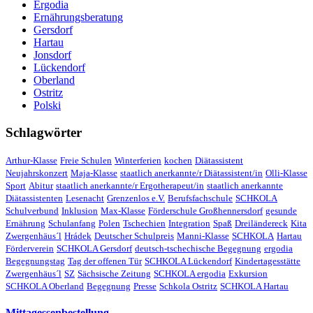
Ergodia
Ernährungsberatung
Gersdorf
Hartau
Jonsdorf
Lückendorf
Oberland
Ostritz
Polski
Schlagwörter
Arthur-Klasse
Freie Schulen
Winterferien
kochen
Diätassistent
Neujahrskonzert
Maja-Klasse
staatlich anerkannte/r Diätassistent/in
Olli-Klasse
Sport
Abitur
staatlich anerkannte/r Ergotherapeut/in
staatlich anerkannte
Diätassistenten
Lesenacht
Grenzenlos e.V.
Berufsfachschule
SCHKOLA
Schulverbund
Inklusion
Max-Klasse
Förderschule Großhennersdorf
gesunde
Ernährung
Schulanfang
Polen
Tschechien
Integration
Spaß
Dreiländereck
Kita
Zwergenhäus´l
Hrádek
Deutscher Schulpreis
Manni-Klasse
SCHKOLA
Hartau
Förderverein
SCHKOLA Gersdorf
deutsch-tschechische Begegnung
ergodia
Begegnungstag
Tag der offenen Tür
SCHKOLA Lückendorf
Kindertagesstätte
Zwergenhäus´l
SZ
Sächsische Zeitung
SCHKOLA ergodia
Exkursion
SCHKOLA Oberland
Begegnung
Presse
Schkola Ostritz
SCHKOLA Hartau
Mittagessenbestellung