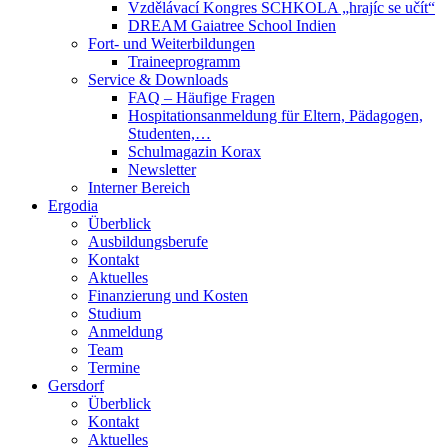
Vzdělávací Kongres SCHKOLA „hrajíc se učít“
DREAM Gaiatree School Indien
Fort- und Weiterbildungen
Traineeprogramm
Service & Downloads
FAQ – Häufige Fragen
Hospitationsanmeldung für Eltern, Pädagogen,
Studenten,…
Schulmagazin Korax
Newsletter
Interner Bereich
Ergodia
Überblick
Ausbildungsberufe
Kontakt
Aktuelles
Finanzierung und Kosten
Studium
Anmeldung
Team
Termine
Gersdorf
Überblick
Kontakt
Aktuelles