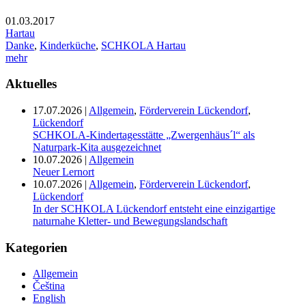
01.03.2017
Hartau
Danke
,
Kinderküche
,
SCHKOLA Hartau
mehr
Aktuelles
17.07.2026
|
Allgemein
,
Förderverein Lückendorf
,
Lückendorf
SCHKOLA-Kindertagesstätte „Zwergenhäus´l“ als
Naturpark-Kita ausgezeichnet
10.07.2026
|
Allgemein
Neuer Lernort
10.07.2026
|
Allgemein
,
Förderverein Lückendorf
,
Lückendorf
In der SCHKOLA Lückendorf entsteht eine einzigartige
naturnahe Kletter- und Bewegungslandschaft
Kategorien
Allgemein
Čeština
English