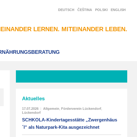
DEUTSCH
ČEŠTINA
POLSKI
ENGLISH
EINANDER LERNEN. MITEINANDER LEBEN.
RNÄHRUNGSBERATUNG
Aktuelles
17.07.2026
|
Allgemein
,
Förderverein Lückendorf
,
Lückendorf
SCHKOLA-Kindertagesstätte „Zwergenhäus
´l“ als Naturpark-Kita ausgezeichnet