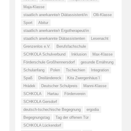
Maja-Klasse
staatlich anerkannte/r Diätassistent/in
Olli-Klasse
Sport
Abitur
staatlich anerkannte/r Ergotherapeut/in
staatlich anerkannte Diätassistenten
Lesenacht
Grenzenlos e.V.
Berufsfachschule
SCHKOLA Schulverbund
Inklusion
Max-Klasse
Förderschule Großhennersdorf
gesunde Ernährung
Schulanfang
Polen
Tschechien
Integration
Spaß
Dreiländereck
Kita Zwergenhäus´l
Hrádek
Deutscher Schulpreis
Manni-Klasse
SCHKOLA
Hartau
Förderverein
SCHKOLA Gersdorf
deutsch-tschechische Begegnung
ergodia
Begegnungstag
Tag der offenen Tür
SCHKOLA Lückendorf