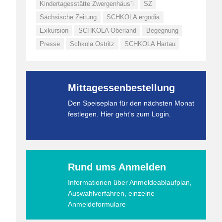
Kindertagesstätte Zwergenhäus´l
SZ
Sächsische Zeitung
SCHKOLA ergodia
Exkursion
SCHKOLA Oberland
Begegnung
Presse
Schkola Ostritz
SCHKOLA Hartau
Mittagessenbestellung
Den Speiseplan für den nächsten Monat
festlegen. Hier geht's zum Login.
Rund ums Anmelden
Informationen über Anmeldeablaufplan,
Auswahlverfahren, einzelne
Anmeldeformulare