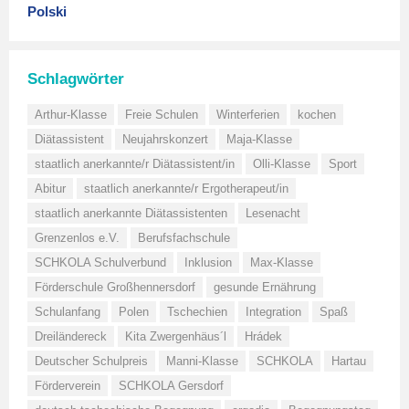
Polski
Schlagwörter
Arthur-Klasse
Freie Schulen
Winterferien
kochen
Diätassistent
Neujahrskonzert
Maja-Klasse
staatlich anerkannte/r Diätassistent/in
Olli-Klasse
Sport
Abitur
staatlich anerkannte/r Ergotherapeut/in
staatlich anerkannte Diätassistenten
Lesenacht
Grenzenlos e.V.
Berufsfachschule
SCHKOLA Schulverbund
Inklusion
Max-Klasse
Förderschule Großhennersdorf
gesunde Ernährung
Schulanfang
Polen
Tschechien
Integration
Spaß
Dreiländereck
Kita Zwergenhäus´l
Hrádek
Deutscher Schulpreis
Manni-Klasse
SCHKOLA
Hartau
Förderverein
SCHKOLA Gersdorf