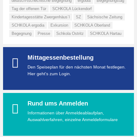
deutsch-tschechische Begegnung
ergodia
Begegnungstag
Tag der offenen Tür
SCHKOLA Lückendorf
Kindertagesstätte Zwergenhäus´l
SZ
Sächsische Zeitung
SCHKOLA ergodia
Exkursion
SCHKOLA Oberland
Begegnung
Presse
Schkola Ostritz
SCHKOLA Hartau
Mittagessenbestellung
Den Speiseplan für den nächsten Monat festlegen.
Hier geht's zum Login.
Rund ums Anmelden
Informationen über Anmeldeablaufplan,
Auswahlverfahren, einzelne Anmeldeformulare