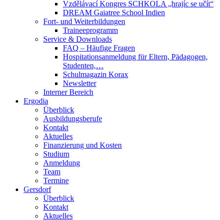
Vzdělávací Kongres SCHKOLA „hrajíc se učít“
DREAM Gaiatree School Indien
Fort- und Weiterbildungen
Traineeprogramm
Service & Downloads
FAQ – Häufige Fragen
Hospitationsanmeldung für Eltern, Pädagogen,
Studenten,…
Schulmagazin Korax
Newsletter
Interner Bereich
Ergodia
Überblick
Ausbildungsberufe
Kontakt
Aktuelles
Finanzierung und Kosten
Studium
Anmeldung
Team
Termine
Gersdorf
Überblick
Kontakt
Aktuelles