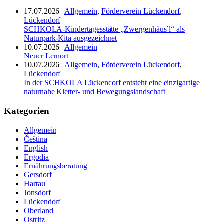
17.07.2026
|
Allgemein
,
Förderverein Lückendorf
,
Lückendorf
SCHKOLA-Kindertagesstätte „Zwergenhäus´l“ als
Naturpark-Kita ausgezeichnet
10.07.2026
|
Allgemein
Neuer Lernort
10.07.2026
|
Allgemein
,
Förderverein Lückendorf
,
Lückendorf
In der SCHKOLA Lückendorf entsteht eine einzigartige
naturnahe Kletter- und Bewegungslandschaft
Kategorien
Allgemein
Čeština
English
Ergodia
Ernährungsberatung
Gersdorf
Hartau
Jonsdorf
Lückendorf
Oberland
Ostritz