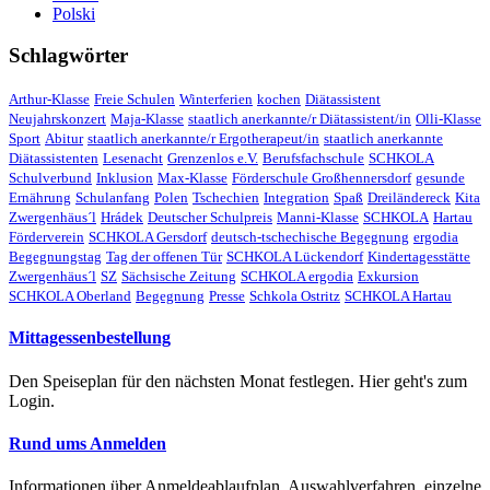
Polski
Schlagwörter
Arthur-Klasse
Freie Schulen
Winterferien
kochen
Diätassistent
Neujahrskonzert
Maja-Klasse
staatlich anerkannte/r Diätassistent/in
Olli-Klasse
Sport
Abitur
staatlich anerkannte/r Ergotherapeut/in
staatlich anerkannte
Diätassistenten
Lesenacht
Grenzenlos e.V.
Berufsfachschule
SCHKOLA
Schulverbund
Inklusion
Max-Klasse
Förderschule Großhennersdorf
gesunde
Ernährung
Schulanfang
Polen
Tschechien
Integration
Spaß
Dreiländereck
Kita
Zwergenhäus´l
Hrádek
Deutscher Schulpreis
Manni-Klasse
SCHKOLA
Hartau
Förderverein
SCHKOLA Gersdorf
deutsch-tschechische Begegnung
ergodia
Begegnungstag
Tag der offenen Tür
SCHKOLA Lückendorf
Kindertagesstätte
Zwergenhäus´l
SZ
Sächsische Zeitung
SCHKOLA ergodia
Exkursion
SCHKOLA Oberland
Begegnung
Presse
Schkola Ostritz
SCHKOLA Hartau
Mittagessenbestellung
Den Speiseplan für den nächsten Monat festlegen. Hier geht's zum
Login.
Rund ums Anmelden
Informationen über Anmeldeablaufplan, Auswahlverfahren, einzelne