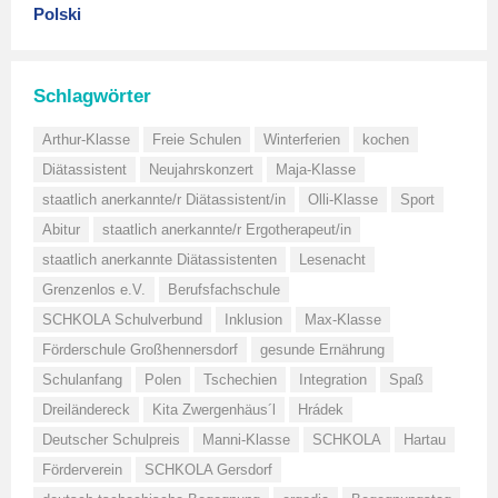
Polski
Schlagwörter
Arthur-Klasse
Freie Schulen
Winterferien
kochen
Diätassistent
Neujahrskonzert
Maja-Klasse
staatlich anerkannte/r Diätassistent/in
Olli-Klasse
Sport
Abitur
staatlich anerkannte/r Ergotherapeut/in
staatlich anerkannte Diätassistenten
Lesenacht
Grenzenlos e.V.
Berufsfachschule
SCHKOLA Schulverbund
Inklusion
Max-Klasse
Förderschule Großhennersdorf
gesunde Ernährung
Schulanfang
Polen
Tschechien
Integration
Spaß
Dreiländereck
Kita Zwergenhäus´l
Hrádek
Deutscher Schulpreis
Manni-Klasse
SCHKOLA
Hartau
Förderverein
SCHKOLA Gersdorf