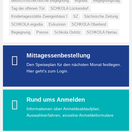
deutsch-tschechische Begegnung
ergodia
Begegnungstag
Tag der offenen Tür
SCHKOLA Lückendorf
Kindertagesstätte Zwergenhäus´l
SZ
Sächsische Zeitung
SCHKOLA ergodia
Exkursion
SCHKOLA Oberland
Begegnung
Presse
Schkola Ostritz
SCHKOLA Hartau
Mittagessenbestellung
Den Speiseplan für den nächsten Monat festlegen.
Hier geht's zum Login.
Rund ums Anmelden
Informationen über Anmeldeablaufplan,
Auswahlverfahren, einzelne Anmeldeformulare