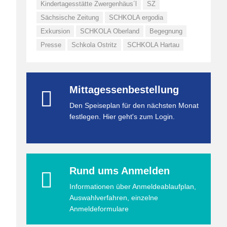
Kindertagesstätte Zwergenhäus´l
SZ
Sächsische Zeitung
SCHKOLA ergodia
Exkursion
SCHKOLA Oberland
Begegnung
Presse
Schkola Ostritz
SCHKOLA Hartau
Mittagessenbestellung
Den Speiseplan für den nächsten Monat
festlegen. Hier geht's zum Login.
Rund ums Anmelden
Informationen über Anmeldeablaufplan,
Auswahlverfahren, einzelne
Anmeldeformulare