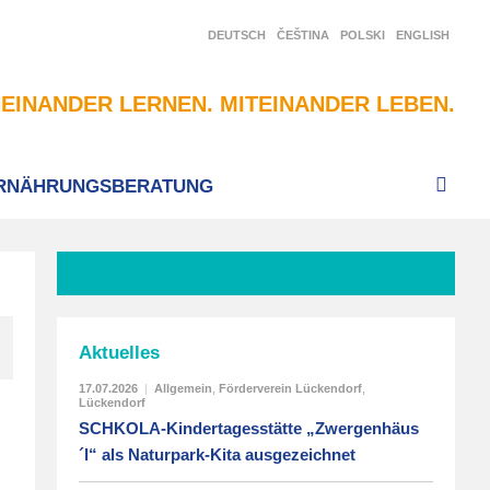
DEUTSCH
ČEŠTINA
POLSKI
ENGLISH
EINANDER LERNEN. MITEINANDER LEBEN.
RNÄHRUNGSBERATUNG
Aktuelles
17.07.2026
|
Allgemein
,
Förderverein Lückendorf
,
Lückendorf
SCHKOLA-Kindertagesstätte „Zwergenhäus
´l“ als Naturpark-Kita ausgezeichnet