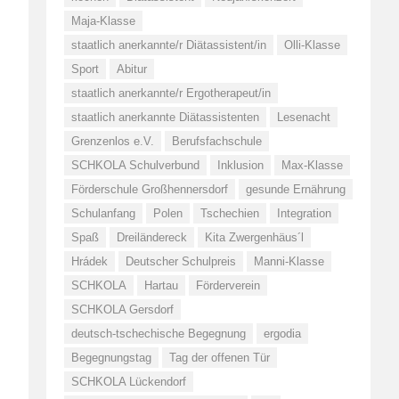
Maja-Klasse
staatlich anerkannte/r Diätassistent/in
Olli-Klasse
Sport
Abitur
staatlich anerkannte/r Ergotherapeut/in
staatlich anerkannte Diätassistenten
Lesenacht
Grenzenlos e.V.
Berufsfachschule
SCHKOLA Schulverbund
Inklusion
Max-Klasse
Förderschule Großhennersdorf
gesunde Ernährung
Schulanfang
Polen
Tschechien
Integration
Spaß
Dreiländereck
Kita Zwergenhäus´l
Hrádek
Deutscher Schulpreis
Manni-Klasse
SCHKOLA
Hartau
Förderverein
SCHKOLA Gersdorf
deutsch-tschechische Begegnung
ergodia
Begegnungstag
Tag der offenen Tür
SCHKOLA Lückendorf