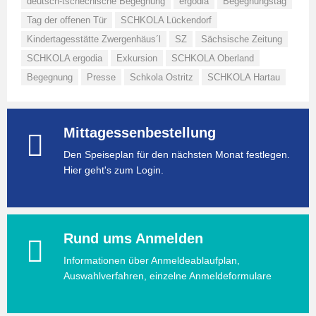
deutsch-tschechische Begegnung
ergodia
Begegnungstag
Tag der offenen Tür
SCHKOLA Lückendorf
Kindertagesstätte Zwergenhäus´l
SZ
Sächsische Zeitung
SCHKOLA ergodia
Exkursion
SCHKOLA Oberland
Begegnung
Presse
Schkola Ostritz
SCHKOLA Hartau
Mittagessenbestellung
Den Speiseplan für den nächsten Monat festlegen.
Hier geht's zum Login.
Rund ums Anmelden
Informationen über Anmeldeablaufplan,
Auswahlverfahren, einzelne Anmeldeformulare