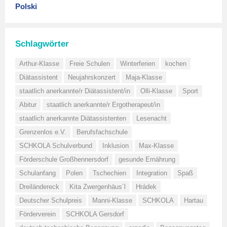
Polski
Schlagwörter
Arthur-Klasse
Freie Schulen
Winterferien
kochen
Diätassistent
Neujahrskonzert
Maja-Klasse
staatlich anerkannte/r Diätassistent/in
Olli-Klasse
Sport
Abitur
staatlich anerkannte/r Ergotherapeut/in
staatlich anerkannte Diätassistenten
Lesenacht
Grenzenlos e.V.
Berufsfachschule
SCHKOLA Schulverbund
Inklusion
Max-Klasse
Förderschule Großhennersdorf
gesunde Ernährung
Schulanfang
Polen
Tschechien
Integration
Spaß
Dreiländereck
Kita Zwergenhäus´l
Hrádek
Deutscher Schulpreis
Manni-Klasse
SCHKOLA
Hartau
Förderverein
SCHKOLA Gersdorf