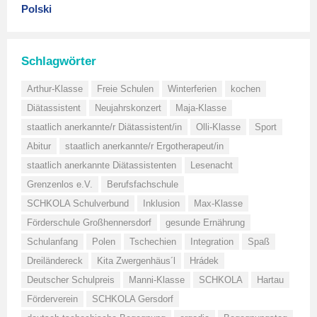
Polski
Schlagwörter
Arthur-Klasse
Freie Schulen
Winterferien
kochen
Diätassistent
Neujahrskonzert
Maja-Klasse
staatlich anerkannte/r Diätassistent/in
Olli-Klasse
Sport
Abitur
staatlich anerkannte/r Ergotherapeut/in
staatlich anerkannte Diätassistenten
Lesenacht
Grenzenlos e.V.
Berufsfachschule
SCHKOLA Schulverbund
Inklusion
Max-Klasse
Förderschule Großhennersdorf
gesunde Ernährung
Schulanfang
Polen
Tschechien
Integration
Spaß
Dreiländereck
Kita Zwergenhäus´l
Hrádek
Deutscher Schulpreis
Manni-Klasse
SCHKOLA
Hartau
Förderverein
SCHKOLA Gersdorf