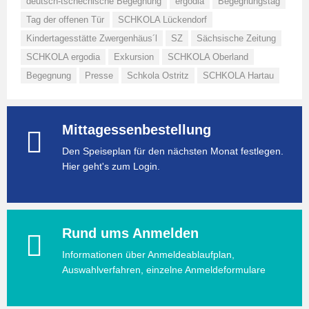
deutsch-tschechische Begegnung
ergodia
Begegnungstag
Tag der offenen Tür
SCHKOLA Lückendorf
Kindertagesstätte Zwergenhäus´l
SZ
Sächsische Zeitung
SCHKOLA ergodia
Exkursion
SCHKOLA Oberland
Begegnung
Presse
Schkola Ostritz
SCHKOLA Hartau
Mittagessenbestellung
Den Speiseplan für den nächsten Monat festlegen.
Hier geht's zum Login.
Rund ums Anmelden
Informationen über Anmeldeablaufplan,
Auswahlverfahren, einzelne Anmeldeformulare