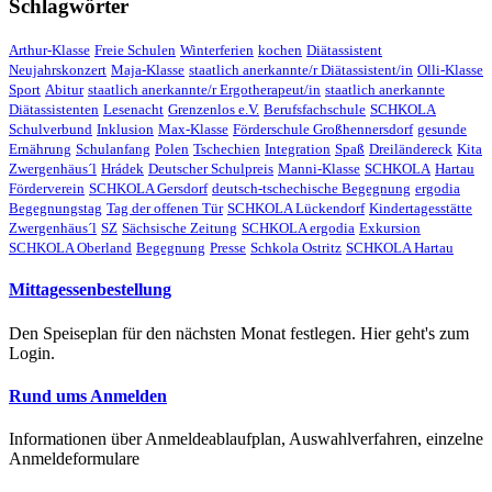
Schlagwörter
Arthur-Klasse
Freie Schulen
Winterferien
kochen
Diätassistent
Neujahrskonzert
Maja-Klasse
staatlich anerkannte/r Diätassistent/in
Olli-Klasse
Sport
Abitur
staatlich anerkannte/r Ergotherapeut/in
staatlich anerkannte
Diätassistenten
Lesenacht
Grenzenlos e.V.
Berufsfachschule
SCHKOLA
Schulverbund
Inklusion
Max-Klasse
Förderschule Großhennersdorf
gesunde
Ernährung
Schulanfang
Polen
Tschechien
Integration
Spaß
Dreiländereck
Kita
Zwergenhäus´l
Hrádek
Deutscher Schulpreis
Manni-Klasse
SCHKOLA
Hartau
Förderverein
SCHKOLA Gersdorf
deutsch-tschechische Begegnung
ergodia
Begegnungstag
Tag der offenen Tür
SCHKOLA Lückendorf
Kindertagesstätte
Zwergenhäus´l
SZ
Sächsische Zeitung
SCHKOLA ergodia
Exkursion
SCHKOLA Oberland
Begegnung
Presse
Schkola Ostritz
SCHKOLA Hartau
Mittagessenbestellung
Den Speiseplan für den nächsten Monat festlegen. Hier geht's zum
Login.
Rund ums Anmelden
Informationen über Anmeldeablaufplan, Auswahlverfahren, einzelne
Anmeldeformulare