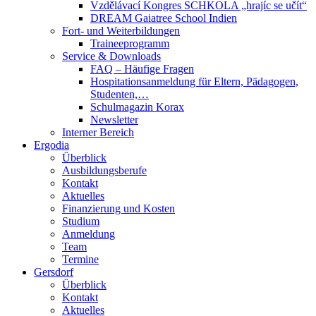
Vzdělávací Kongres SCHKOLA „hrajíc se učít“
DREAM Gaiatree School Indien
Fort- und Weiterbildungen
Traineeprogramm
Service & Downloads
FAQ – Häufige Fragen
Hospitationsanmeldung für Eltern, Pädagogen,
Studenten,…
Schulmagazin Korax
Newsletter
Interner Bereich
Ergodia
Überblick
Ausbildungsberufe
Kontakt
Aktuelles
Finanzierung und Kosten
Studium
Anmeldung
Team
Termine
Gersdorf
Überblick
Kontakt
Aktuelles