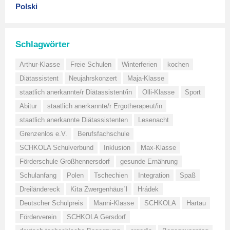
Polski
Schlagwörter
Arthur-Klasse
Freie Schulen
Winterferien
kochen
Diätassistent
Neujahrskonzert
Maja-Klasse
staatlich anerkannte/r Diätassistent/in
Olli-Klasse
Sport
Abitur
staatlich anerkannte/r Ergotherapeut/in
staatlich anerkannte Diätassistenten
Lesenacht
Grenzenlos e.V.
Berufsfachschule
SCHKOLA Schulverbund
Inklusion
Max-Klasse
Förderschule Großhennersdorf
gesunde Ernährung
Schulanfang
Polen
Tschechien
Integration
Spaß
Dreiländereck
Kita Zwergenhäus´l
Hrádek
Deutscher Schulpreis
Manni-Klasse
SCHKOLA
Hartau
Förderverein
SCHKOLA Gersdorf