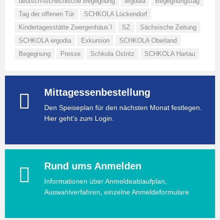
deutsch-tschechische Begegnung
ergodia
Begegnungstag
Tag der offenen Tür
SCHKOLA Lückendorf
Kindertagesstätte Zwergenhäus´l
SZ
Sächsische Zeitung
SCHKOLA ergodia
Exkursion
SCHKOLA Oberland
Begegnung
Presse
Schkola Ostritz
SCHKOLA Hartau
Mittagessenbestellung
Den Speiseplan für den nächsten Monat festlegen.
Hier geht's zum Login.
Rund ums Anmelden
Informationen über Anmeldeablaufplan,
Auswahlverfahren, einzelne Anmeldeformulare