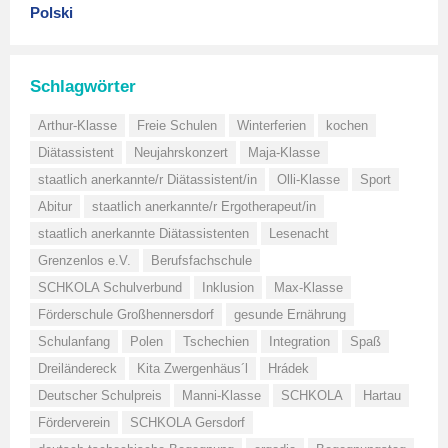
Polski
Schlagwörter
Arthur-Klasse
Freie Schulen
Winterferien
kochen
Diätassistent
Neujahrskonzert
Maja-Klasse
staatlich anerkannte/r Diätassistent/in
Olli-Klasse
Sport
Abitur
staatlich anerkannte/r Ergotherapeut/in
staatlich anerkannte Diätassistenten
Lesenacht
Grenzenlos e.V.
Berufsfachschule
SCHKOLA Schulverbund
Inklusion
Max-Klasse
Förderschule Großhennersdorf
gesunde Ernährung
Schulanfang
Polen
Tschechien
Integration
Spaß
Dreiländereck
Kita Zwergenhäus´l
Hrádek
Deutscher Schulpreis
Manni-Klasse
SCHKOLA
Hartau
Förderverein
SCHKOLA Gersdorf