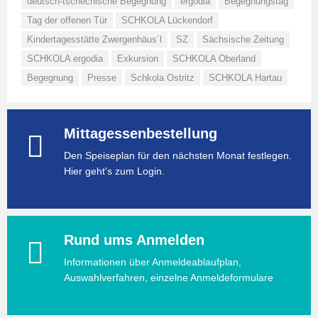
deutsch-tschechische Begegnung
ergodia
Begegnungstag
Tag der offenen Tür
SCHKOLA Lückendorf
Kindertagesstätte Zwergenhäus´l
SZ
Sächsische Zeitung
SCHKOLA ergodia
Exkursion
SCHKOLA Oberland
Begegnung
Presse
Schkola Ostritz
SCHKOLA Hartau
Mittagessenbestellung
Den Speiseplan für den nächsten Monat festlegen.
Hier geht's zum Login.
Rund ums Anmelden
Informationen über Anmeldeablaufplan,
Auswahlverfahren, einzelne Anmeldeformulare