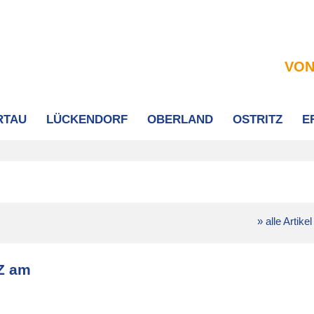
VON
RTAU
LÜCKENDORF
OBERLAND
OSTRITZ
E
» alle Artikel
SZ am