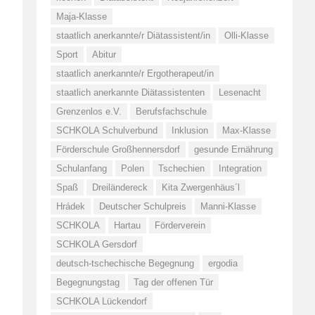
Maja-Klasse
staatlich anerkannte/r Diätassistent/in
Olli-Klasse
Sport
Abitur
staatlich anerkannte/r Ergotherapeut/in
staatlich anerkannte Diätassistenten
Lesenacht
Grenzenlos e.V.
Berufsfachschule
SCHKOLA Schulverbund
Inklusion
Max-Klasse
Förderschule Großhennersdorf
gesunde Ernährung
Schulanfang
Polen
Tschechien
Integration
Spaß
Dreiländereck
Kita Zwergenhäus´l
Hrádek
Deutscher Schulpreis
Manni-Klasse
SCHKOLA
Hartau
Förderverein
SCHKOLA Gersdorf
deutsch-tschechische Begegnung
ergodia
Begegnungstag
Tag der offenen Tür
SCHKOLA Lückendorf