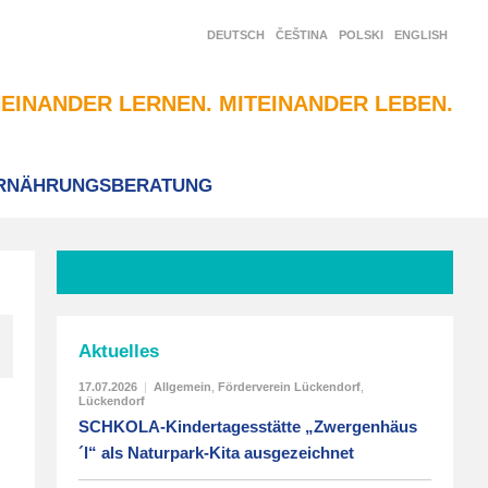
DEUTSCH
ČEŠTINA
POLSKI
ENGLISH
EINANDER LERNEN. MITEINANDER LEBEN.
RNÄHRUNGSBERATUNG
Aktuelles
17.07.2026
|
Allgemein
,
Förderverein Lückendorf
,
Lückendorf
SCHKOLA-Kindertagesstätte „Zwergenhäus
´l“ als Naturpark-Kita ausgezeichnet