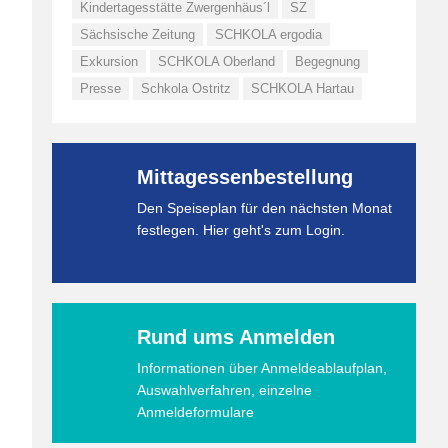
Kindertagesstätte Zwergenhäus´l
SZ
Sächsische Zeitung
SCHKOLA ergodia
Exkursion
SCHKOLA Oberland
Begegnung
Presse
Schkola Ostritz
SCHKOLA Hartau
Mittagessenbestellung
Den Speiseplan für den nächsten Monat
festlegen. Hier geht's zum Login.
Rund ums Anmelden
Informationen über Anmeldeablaufplan,
Auswahlverfahren, einzelne
Anmeldeformulare