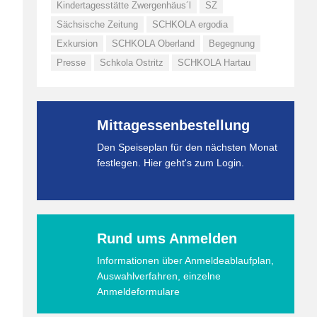
Kindertagesstätte Zwergenhäus´l
SZ
Sächsische Zeitung
SCHKOLA ergodia
Exkursion
SCHKOLA Oberland
Begegnung
Presse
Schkola Ostritz
SCHKOLA Hartau
Mittagessenbestellung
Den Speiseplan für den nächsten Monat
festlegen. Hier geht's zum Login.
Rund ums Anmelden
Informationen über Anmeldeablaufplan,
Auswahlverfahren, einzelne
Anmeldeformulare