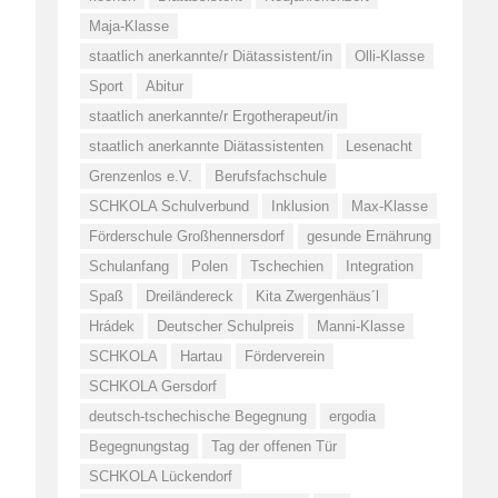
Maja-Klasse
staatlich anerkannte/r Diätassistent/in
Olli-Klasse
Sport
Abitur
staatlich anerkannte/r Ergotherapeut/in
staatlich anerkannte Diätassistenten
Lesenacht
Grenzenlos e.V.
Berufsfachschule
SCHKOLA Schulverbund
Inklusion
Max-Klasse
Förderschule Großhennersdorf
gesunde Ernährung
Schulanfang
Polen
Tschechien
Integration
Spaß
Dreiländereck
Kita Zwergenhäus´l
Hrádek
Deutscher Schulpreis
Manni-Klasse
SCHKOLA
Hartau
Förderverein
SCHKOLA Gersdorf
deutsch-tschechische Begegnung
ergodia
Begegnungstag
Tag der offenen Tür
SCHKOLA Lückendorf