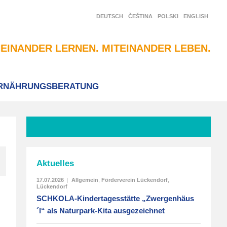
DEUTSCH
ČEŠTINA
POLSKI
ENGLISH
EINANDER LERNEN. MITEINANDER LEBEN.
RNÄHRUNGSBERATUNG
Aktuelles
17.07.2026
|
Allgemein
,
Förderverein Lückendorf
,
Lückendorf
SCHKOLA-Kindertagesstätte „Zwergenhäus
´l“ als Naturpark-Kita ausgezeichnet