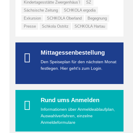
Kindertagesstätte Zwergenhäus´l
SZ
Sächsische Zeitung
SCHKOLA ergodia
Exkursion
SCHKOLA Oberland
Begegnung
Presse
Schkola Ostritz
SCHKOLA Hartau
Mittagessenbestellung
Den Speiseplan für den nächsten Monat
festlegen. Hier geht's zum Login.
Rund ums Anmelden
Informationen über Anmeldeablaufplan,
Auswahlverfahren, einzelne
Anmeldeformulare