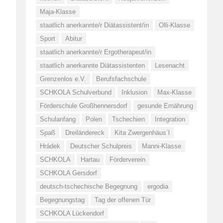
Maja-Klasse
staatlich anerkannte/r Diätassistent/in
Olli-Klasse
Sport
Abitur
staatlich anerkannte/r Ergotherapeut/in
staatlich anerkannte Diätassistenten
Lesenacht
Grenzenlos e.V.
Berufsfachschule
SCHKOLA Schulverbund
Inklusion
Max-Klasse
Förderschule Großhennersdorf
gesunde Ernährung
Schulanfang
Polen
Tschechien
Integration
Spaß
Dreiländereck
Kita Zwergenhäus´l
Hrádek
Deutscher Schulpreis
Manni-Klasse
SCHKOLA
Hartau
Förderverein
SCHKOLA Gersdorf
deutsch-tschechische Begegnung
ergodia
Begegnungstag
Tag der offenen Tür
SCHKOLA Lückendorf