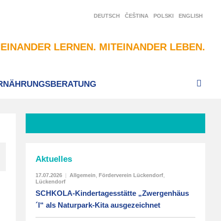
DEUTSCH
ČEŠTINA
POLSKI
ENGLISH
EINANDER LERNEN. MITEINANDER LEBEN.
RNÄHRUNGSBERATUNG
Aktuelles
17.07.2026
|
Allgemein
,
Förderverein Lückendorf
,
Lückendorf
SCHKOLA-Kindertagesstätte „Zwergenhäus
´l“ als Naturpark-Kita ausgezeichnet