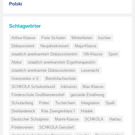
Polski
Schlagwörter
Arthur-Klasse
Freie Schulen
Winterferien
kochen
Diätassistent
Neujahrskonzert
Maja-Klasse
staatlich anerkannte/r Diätassistent/in
Olli-Klasse
Sport
Abitur
staatlich anerkannte/r Ergotherapeut/in
staatlich anerkannte Diätassistenten
Lesenacht
Grenzenlos e.V.
Berufsfachschule
SCHKOLA Schulverbund
Inklusion
Max-Klasse
Förderschule Großhennersdorf
gesunde Ernährung
Schulanfang
Polen
Tschechien
Integration
Spaß
Dreiländereck
Kita Zwergenhäus´l
Hrádek
Deutscher Schulpreis
Manni-Klasse
SCHKOLA
Hartau
Förderverein
SCHKOLA Gersdorf