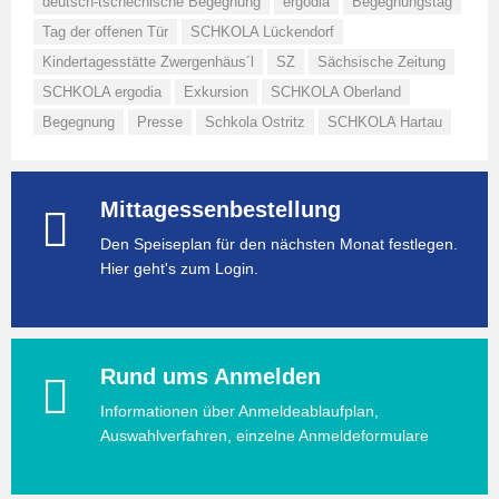
deutsch-tschechische Begegnung
ergodia
Begegnungstag
Tag der offenen Tür
SCHKOLA Lückendorf
Kindertagesstätte Zwergenhäus´l
SZ
Sächsische Zeitung
SCHKOLA ergodia
Exkursion
SCHKOLA Oberland
Begegnung
Presse
Schkola Ostritz
SCHKOLA Hartau
Mittagessenbestellung
Den Speiseplan für den nächsten Monat festlegen.
Hier geht's zum Login.
Rund ums Anmelden
Informationen über Anmeldeablaufplan,
Auswahlverfahren, einzelne Anmeldeformulare