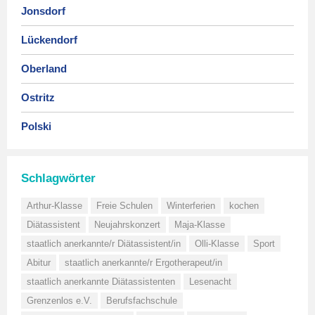
Jonsdorf
Lückendorf
Oberland
Ostritz
Polski
Schlagwörter
Arthur-Klasse
Freie Schulen
Winterferien
kochen
Diätassistent
Neujahrskonzert
Maja-Klasse
staatlich anerkannte/r Diätassistent/in
Olli-Klasse
Sport
Abitur
staatlich anerkannte/r Ergotherapeut/in
staatlich anerkannte Diätassistenten
Lesenacht
Grenzenlos e.V.
Berufsfachschule