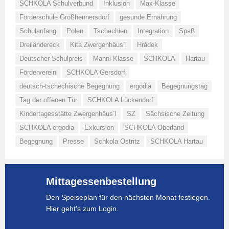
SCHKOLA Schulverbund
Inklusion
Max-Klasse
Förderschule Großhennersdorf
gesunde Ernährung
Schulanfang
Polen
Tschechien
Integration
Spaß
Dreiländereck
Kita Zwergenhäus´l
Hrádek
Deutscher Schulpreis
Manni-Klasse
SCHKOLA
Hartau
Förderverein
SCHKOLA Gersdorf
deutsch-tschechische Begegnung
ergodia
Begegnungstag
Tag der offenen Tür
SCHKOLA Lückendorf
Kindertagesstätte Zwergenhäus´l
SZ
Sächsische Zeitung
SCHKOLA ergodia
Exkursion
SCHKOLA Oberland
Begegnung
Presse
Schkola Ostritz
SCHKOLA Hartau
Mittagessenbestellung
Den Speiseplan für den nächsten Monat festlegen.
Hier geht's zum Login.