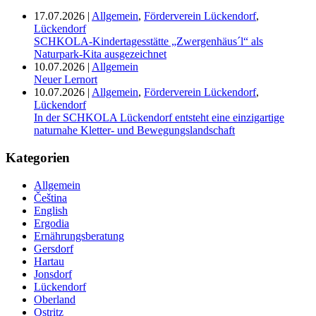
17.07.2026
|
Allgemein
,
Förderverein Lückendorf
,
Lückendorf
SCHKOLA-Kindertagesstätte „Zwergenhäus´l“ als
Naturpark-Kita ausgezeichnet
10.07.2026
|
Allgemein
Neuer Lernort
10.07.2026
|
Allgemein
,
Förderverein Lückendorf
,
Lückendorf
In der SCHKOLA Lückendorf entsteht eine einzigartige
naturnahe Kletter- und Bewegungslandschaft
Kategorien
Allgemein
Čeština
English
Ergodia
Ernährungsberatung
Gersdorf
Hartau
Jonsdorf
Lückendorf
Oberland
Ostritz