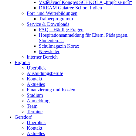
Vzdělávací Kongres SCHKOLA „hrajíc se učít“
DREAM Gaiatree School Indien
Fort- und Weiterbildungen
Traineeprogramm
Service & Downloads
FAQ – Häufige Fragen
Hospitationsanmeldung für Eltern, Pädagogen,
Studenten,…
Schulmagazin Korax
Newsletter
Interner Bereich
Ergodia
Überblick
Ausbildungsberufe
Kontakt
Aktuelles
Finanzierung und Kosten
Studium
Anmeldung
Team
Termine
Gersdorf
Überblick
Kontakt
Aktuelles