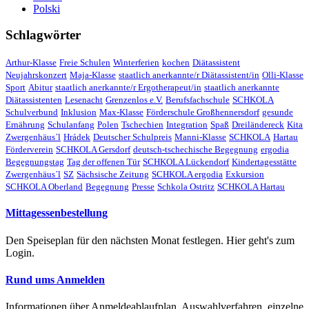
Polski
Schlagwörter
Arthur-Klasse
Freie Schulen
Winterferien
kochen
Diätassistent
Neujahrskonzert
Maja-Klasse
staatlich anerkannte/r Diätassistent/in
Olli-Klasse
Sport
Abitur
staatlich anerkannte/r Ergotherapeut/in
staatlich anerkannte
Diätassistenten
Lesenacht
Grenzenlos e.V.
Berufsfachschule
SCHKOLA
Schulverbund
Inklusion
Max-Klasse
Förderschule Großhennersdorf
gesunde
Ernährung
Schulanfang
Polen
Tschechien
Integration
Spaß
Dreiländereck
Kita
Zwergenhäus´l
Hrádek
Deutscher Schulpreis
Manni-Klasse
SCHKOLA
Hartau
Förderverein
SCHKOLA Gersdorf
deutsch-tschechische Begegnung
ergodia
Begegnungstag
Tag der offenen Tür
SCHKOLA Lückendorf
Kindertagesstätte
Zwergenhäus´l
SZ
Sächsische Zeitung
SCHKOLA ergodia
Exkursion
SCHKOLA Oberland
Begegnung
Presse
Schkola Ostritz
SCHKOLA Hartau
Mittagessenbestellung
Den Speiseplan für den nächsten Monat festlegen. Hier geht's zum
Login.
Rund ums Anmelden
Informationen über Anmeldeablaufplan, Auswahlverfahren, einzelne