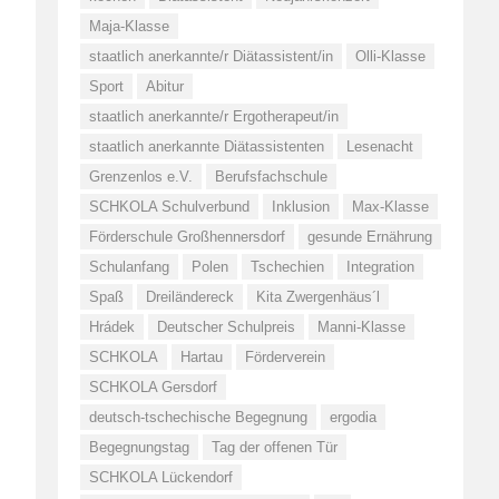
Maja-Klasse
staatlich anerkannte/r Diätassistent/in
Olli-Klasse
Sport
Abitur
staatlich anerkannte/r Ergotherapeut/in
staatlich anerkannte Diätassistenten
Lesenacht
Grenzenlos e.V.
Berufsfachschule
SCHKOLA Schulverbund
Inklusion
Max-Klasse
Förderschule Großhennersdorf
gesunde Ernährung
Schulanfang
Polen
Tschechien
Integration
Spaß
Dreiländereck
Kita Zwergenhäus´l
Hrádek
Deutscher Schulpreis
Manni-Klasse
SCHKOLA
Hartau
Förderverein
SCHKOLA Gersdorf
deutsch-tschechische Begegnung
ergodia
Begegnungstag
Tag der offenen Tür
SCHKOLA Lückendorf