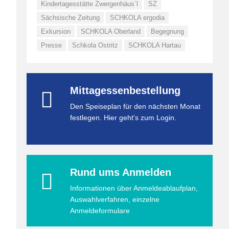
Kindertagesstätte Zwergenhäus´l
SZ
Sächsische Zeitung
SCHKOLA ergodia
Exkursion
SCHKOLA Oberland
Begegnung
Presse
Schkola Ostritz
SCHKOLA Hartau
Mittagessenbestellung
Den Speiseplan für den nächsten Monat
festlegen. Hier geht's zum Login.
Rund ums Anmelden
Informationen über Anmeldeablaufplan,
Auswahlverfahren, einzelne
Anmeldeformulare