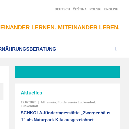
DEUTSCH
ČEŠTINA
POLSKI
ENGLISH
EINANDER LERNEN. MITEINANDER LEBEN.
RNÄHRUNGSBERATUNG
Aktuelles
17.07.2026
|
Allgemein
,
Förderverein Lückendorf
,
Lückendorf
SCHKOLA-Kindertagesstätte „Zwergenhäus
´l“ als Naturpark-Kita ausgezeichnet