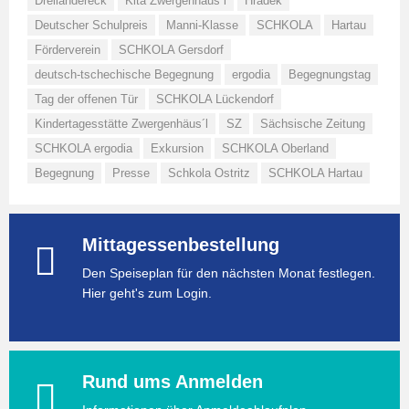
Dreiländereck
Kita Zwergenhäus´l
Hrádek
Deutscher Schulpreis
Manni-Klasse
SCHKOLA
Hartau
Förderverein
SCHKOLA Gersdorf
deutsch-tschechische Begegnung
ergodia
Begegnungstag
Tag der offenen Tür
SCHKOLA Lückendorf
Kindertagesstätte Zwergenhäus´l
SZ
Sächsische Zeitung
SCHKOLA ergodia
Exkursion
SCHKOLA Oberland
Begegnung
Presse
Schkola Ostritz
SCHKOLA Hartau
Mittagessenbestellung
Den Speiseplan für den nächsten Monat festlegen.
Hier geht's zum Login.
Rund ums Anmelden