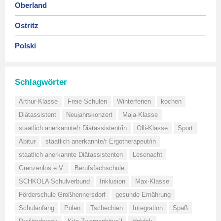
Oberland
Ostritz
Polski
Schlagwörter
Arthur-Klasse
Freie Schulen
Winterferien
kochen
Diätassistent
Neujahrskonzert
Maja-Klasse
staatlich anerkannte/r Diätassistent/in
Olli-Klasse
Sport
Abitur
staatlich anerkannte/r Ergotherapeut/in
staatlich anerkannte Diätassistenten
Lesenacht
Grenzenlos e.V.
Berufsfachschule
SCHKOLA Schulverbund
Inklusion
Max-Klasse
Förderschule Großhennersdorf
gesunde Ernährung
Schulanfang
Polen
Tschechien
Integration
Spaß