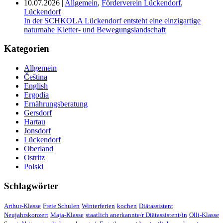
10.07.2026
|
Allgemein
,
Förderverein Lückendorf
,
Lückendorf
In der SCHKOLA Lückendorf entsteht eine einzigartige
naturnahe Kletter- und Bewegungslandschaft
Kategorien
Allgemein
Čeština
English
Ergodia
Ernährungsberatung
Gersdorf
Hartau
Jonsdorf
Lückendorf
Oberland
Ostritz
Polski
Schlagwörter
Arthur-Klasse
Freie Schulen
Winterferien
kochen
Diätassistent
Neujahrskonzert
Maja-Klasse
staatlich anerkannte/r Diätassistent/in
Olli-Klasse