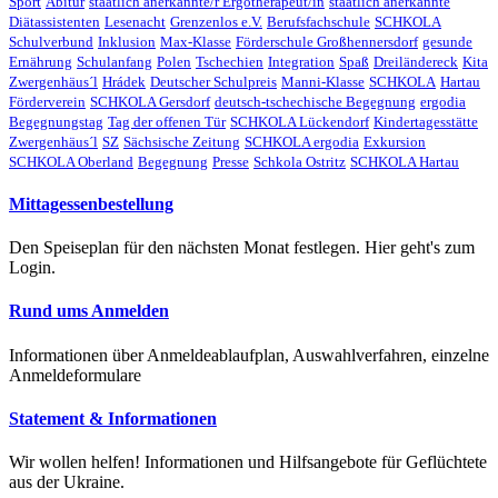
Sport
Abitur
staatlich anerkannte/r Ergotherapeut/in
staatlich anerkannte
Diätassistenten
Lesenacht
Grenzenlos e.V.
Berufsfachschule
SCHKOLA
Schulverbund
Inklusion
Max-Klasse
Förderschule Großhennersdorf
gesunde
Ernährung
Schulanfang
Polen
Tschechien
Integration
Spaß
Dreiländereck
Kita
Zwergenhäus´l
Hrádek
Deutscher Schulpreis
Manni-Klasse
SCHKOLA
Hartau
Förderverein
SCHKOLA Gersdorf
deutsch-tschechische Begegnung
ergodia
Begegnungstag
Tag der offenen Tür
SCHKOLA Lückendorf
Kindertagesstätte
Zwergenhäus´l
SZ
Sächsische Zeitung
SCHKOLA ergodia
Exkursion
SCHKOLA Oberland
Begegnung
Presse
Schkola Ostritz
SCHKOLA Hartau
Mittagessenbestellung
Den Speiseplan für den nächsten Monat festlegen. Hier geht's zum
Login.
Rund ums Anmelden
Informationen über Anmeldeablaufplan, Auswahlverfahren, einzelne
Anmeldeformulare
Statement & Informationen
Wir wollen helfen! Informationen und Hilfsangebote für Geflüchtete
aus der Ukraine.