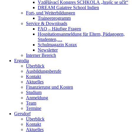
Vzdělávací Kongres SCHKOLA „hrajíc se učít“
DREAM Gaiatree School Indien
Fort- und Weiterbildungen
Traineeprogramm
Service & Downloads
FAQ – Häufige Fragen
Hospitationsanmeldung für Eltern, Pädagogen,
Studenten,…
Schulmagazin Korax
Newsletter
Interner Bereich
Ergodia
Überblick
Ausbildungsberufe
Kontakt
Aktuelles
Finanzierung und Kosten
Studium
Anmeldung
Team
Termine
Gersdorf
Überblick
Kontakt
Aktuelles