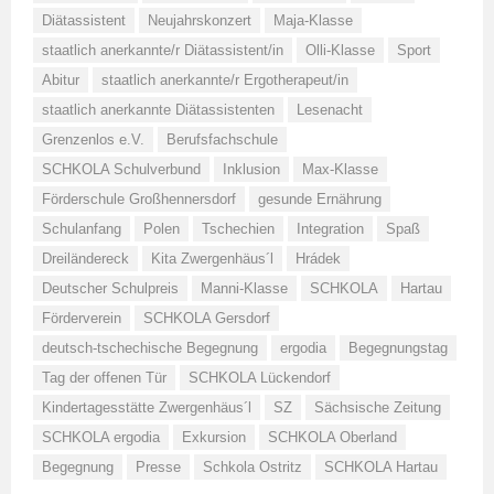
Diätassistent
Neujahrskonzert
Maja-Klasse
staatlich anerkannte/r Diätassistent/in
Olli-Klasse
Sport
Abitur
staatlich anerkannte/r Ergotherapeut/in
staatlich anerkannte Diätassistenten
Lesenacht
Grenzenlos e.V.
Berufsfachschule
SCHKOLA Schulverbund
Inklusion
Max-Klasse
Förderschule Großhennersdorf
gesunde Ernährung
Schulanfang
Polen
Tschechien
Integration
Spaß
Dreiländereck
Kita Zwergenhäus´l
Hrádek
Deutscher Schulpreis
Manni-Klasse
SCHKOLA
Hartau
Förderverein
SCHKOLA Gersdorf
deutsch-tschechische Begegnung
ergodia
Begegnungstag
Tag der offenen Tür
SCHKOLA Lückendorf
Kindertagesstätte Zwergenhäus´l
SZ
Sächsische Zeitung
SCHKOLA ergodia
Exkursion
SCHKOLA Oberland
Begegnung
Presse
Schkola Ostritz
SCHKOLA Hartau