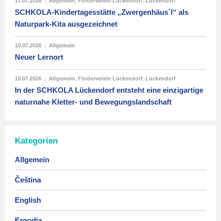
17.07.2026
|
Allgemein
,
Förderverein Lückendorf
,
Lückendorf
SCHKOLA-Kindertagesstätte „Zwergenhäus´l“ als
Naturpark-Kita ausgezeichnet
10.07.2026
|
Allgemein
Neuer Lernort
10.07.2026
|
Allgemein
,
Förderverein Lückendorf
,
Lückendorf
In der SCHKOLA Lückendorf entsteht eine einzigartige
naturnahe Kletter- und Bewegungslandschaft
Kategorien
Allgemein
Čeština
English
Ergodia