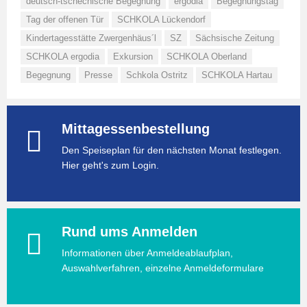
deutsch-tschechische Begegnung
ergodia
Begegnungstag
Tag der offenen Tür
SCHKOLA Lückendorf
Kindertagesstätte Zwergenhäus´l
SZ
Sächsische Zeitung
SCHKOLA ergodia
Exkursion
SCHKOLA Oberland
Begegnung
Presse
Schkola Ostritz
SCHKOLA Hartau
Mittagessenbestellung
Den Speiseplan für den nächsten Monat festlegen.
Hier geht's zum Login.
Rund ums Anmelden
Informationen über Anmeldeablaufplan,
Auswahlverfahren, einzelne Anmeldeformulare