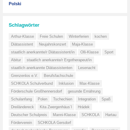
Polski
Schlagwörter
Arthur-Klasse
Freie Schulen
Winterferien
kochen
Diätassistent
Neujahrskonzert
Maja-Klasse
staatlich anerkannte/r Diätassistent/in
Olli-Klasse
Sport
Abitur
staatlich anerkannte/r Ergotherapeut/in
staatlich anerkannte Diätassistenten
Lesenacht
Grenzenlos e.V.
Berufsfachschule
SCHKOLA Schulverbund
Inklusion
Max-Klasse
Förderschule Großhennersdorf
gesunde Ernährung
Schulanfang
Polen
Tschechien
Integration
Spaß
Dreiländereck
Kita Zwergenhäus´l
Hrádek
Deutscher Schulpreis
Manni-Klasse
SCHKOLA
Hartau
Förderverein
SCHKOLA Gersdorf