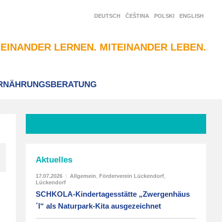
DEUTSCH
ČEŠTINA
POLSKI
ENGLISH
EINANDER LERNEN. MITEINANDER LEBEN.
RNÄHRUNGSBERATUNG
Aktuelles
17.07.2026
|
Allgemein
,
Förderverein Lückendorf
,
Lückendorf
SCHKOLA-Kindertagesstätte „Zwergenhäus
´l“ als Naturpark-Kita ausgezeichnet