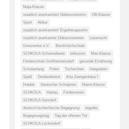
Maja-Klasse
staatlich anerkannte/r Diätassistent/in
Olli-Klasse
Sport
Abitur
staatlich anerkannte/r Ergotherapeut/in
staatlich anerkannte Diätassistenten
Lesenacht
Grenzenlos e.V.
Berufsfachschule
SCHKOLA Schulverbund
Inklusion
Max-Klasse
Förderschule Großhennersdorf
gesunde Ernährung
Schulanfang
Polen
Tschechien
Integration
Spaß
Dreiländereck
Kita Zwergenhäus´l
Hrádek
Deutscher Schulpreis
Manni-Klasse
SCHKOLA
Hartau
Förderverein
SCHKOLA Gersdorf
deutsch-tschechische Begegnung
ergodia
Begegnungstag
Tag der offenen Tür
SCHKOLA Lückendorf