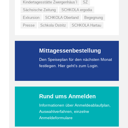
Kindertagesstätte Zwergenhäus´l
SZ
Sächsische Zeitung
SCHKOLA ergodia
Exkursion
SCHKOLA Oberland
Begegnung
Presse
Schkola Ostritz
SCHKOLA Hartau
Mittagessenbestellung
Den Speiseplan für den nächsten Monat
festlegen. Hier geht's zum Login.
Rund ums Anmelden
Informationen über Anmeldeablaufplan,
Auswahlverfahren, einzelne
Anmeldeformulare