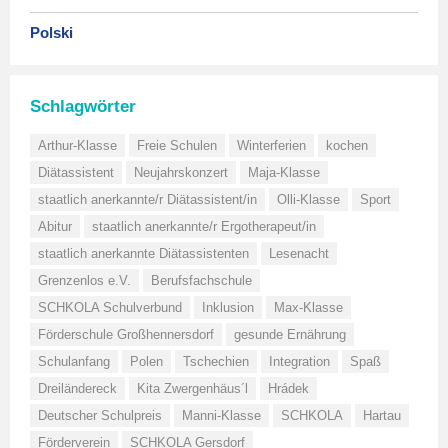
Polski
Schlagwörter
Arthur-Klasse
Freie Schulen
Winterferien
kochen
Diätassistent
Neujahrskonzert
Maja-Klasse
staatlich anerkannte/r Diätassistent/in
Olli-Klasse
Sport
Abitur
staatlich anerkannte/r Ergotherapeut/in
staatlich anerkannte Diätassistenten
Lesenacht
Grenzenlos e.V.
Berufsfachschule
SCHKOLA Schulverbund
Inklusion
Max-Klasse
Förderschule Großhennersdorf
gesunde Ernährung
Schulanfang
Polen
Tschechien
Integration
Spaß
Dreiländereck
Kita Zwergenhäus´l
Hrádek
Deutscher Schulpreis
Manni-Klasse
SCHKOLA
Hartau
Förderverein
SCHKOLA Gersdorf