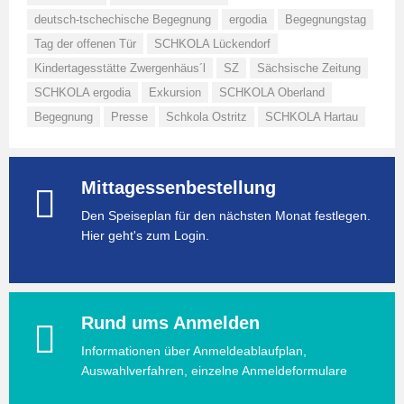
deutsch-tschechische Begegnung
ergodia
Begegnungstag
Tag der offenen Tür
SCHKOLA Lückendorf
Kindertagesstätte Zwergenhäus´l
SZ
Sächsische Zeitung
SCHKOLA ergodia
Exkursion
SCHKOLA Oberland
Begegnung
Presse
Schkola Ostritz
SCHKOLA Hartau
Mittagessenbestellung
Den Speiseplan für den nächsten Monat festlegen.
Hier geht's zum Login.
Rund ums Anmelden
Informationen über Anmeldeablaufplan,
Auswahlverfahren, einzelne Anmeldeformulare