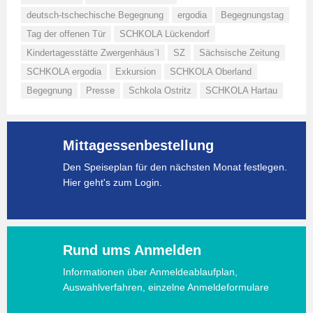
deutsch-tschechische Begegnung
ergodia
Begegnungstag
Tag der offenen Tür
SCHKOLA Lückendorf
Kindertagesstätte Zwergenhäus´l
SZ
Sächsische Zeitung
SCHKOLA ergodia
Exkursion
SCHKOLA Oberland
Begegnung
Presse
Schkola Ostritz
SCHKOLA Hartau
Mittagessenbestellung
Den Speiseplan für den nächsten Monat festlegen.
Hier geht's zum Login.
Rund ums Anmelden
Informationen über Anmeldeablaufplan,
Auswahlverfahren, einzelne Anmeldeformulare