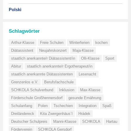
Polski
Schlagwörter
Arthur-Klasse
Freie Schulen
Winterferien
kochen
Diätassistent
Neujahrskonzert
Maja-Klasse
staatlich anerkannte/r Diätassistent/in
Olli-Klasse
Sport
Abitur
staatlich anerkannte/r Ergotherapeut/in
staatlich anerkannte Diätassistenten
Lesenacht
Grenzenlos e.V.
Berufsfachschule
SCHKOLA Schulverbund
Inklusion
Max-Klasse
Förderschule Großhennersdorf
gesunde Ernährung
Schulanfang
Polen
Tschechien
Integration
Spaß
Dreiländereck
Kita Zwergenhäus´l
Hrádek
Deutscher Schulpreis
Manni-Klasse
SCHKOLA
Hartau
Förderverein
SCHKOLA Gersdorf