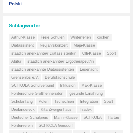
Polski
Schlagwörter
Arthur-Klasse
Freie Schulen
Winterferien
kochen
Diätassistent
Neujahrskonzert
Maja-Klasse
staatlich anerkannte/r Diätassistent/in
Olli-Klasse
Sport
Abitur
staatlich anerkannte/r Ergotherapeut/in
staatlich anerkannte Diätassistenten
Lesenacht
Grenzenlos e.V.
Berufsfachschule
SCHKOLA Schulverbund
Inklusion
Max-Klasse
Förderschule Großhennersdorf
gesunde Ernährung
Schulanfang
Polen
Tschechien
Integration
Spaß
Dreiländereck
Kita Zwergenhäus´l
Hrádek
Deutscher Schulpreis
Manni-Klasse
SCHKOLA
Hartau
Förderverein
SCHKOLA Gersdorf