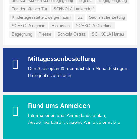
deutsch-tschechische Begegnung
ergodia
Begegnungstag
Tag der offenen Tür
SCHKOLA Lückendorf
Kindertagesstätte Zwergenhäus´l
SZ
Sächsische Zeitung
SCHKOLA ergodia
Exkursion
SCHKOLA Oberland
Begegnung
Presse
Schkola Ostritz
SCHKOLA Hartau
Mittagessenbestellung
Den Speiseplan für den nächsten Monat festlegen.
Hier geht's zum Login.
Rund ums Anmelden
Informationen über Anmeldeablaufplan,
Auswahlverfahren, einzelne Anmeldeformulare