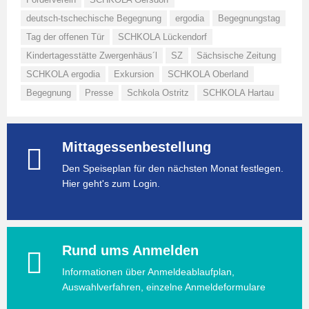
deutsch-tschechische Begegnung
ergodia
Begegnungstag
Tag der offenen Tür
SCHKOLA Lückendorf
Kindertagesstätte Zwergenhäus´l
SZ
Sächsische Zeitung
SCHKOLA ergodia
Exkursion
SCHKOLA Oberland
Begegnung
Presse
Schkola Ostritz
SCHKOLA Hartau
Mittagessenbestellung
Den Speiseplan für den nächsten Monat festlegen.
Hier geht's zum Login.
Rund ums Anmelden
Informationen über Anmeldeablaufplan,
Auswahlverfahren, einzelne Anmeldeformulare