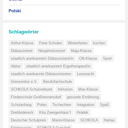
Polski
Schlagwörter
Arthur-Klasse
Freie Schulen
Winterferien
kochen
Diätassistent
Neujahrskonzert
Maja-Klasse
staatlich anerkannte/r Diätassistent/in
Olli-Klasse
Sport
Abitur
staatlich anerkannte/r Ergotherapeut/in
staatlich anerkannte Diätassistenten
Lesenacht
Grenzenlos e.V.
Berufsfachschule
SCHKOLA Schulverbund
Inklusion
Max-Klasse
Förderschule Großhennersdorf
gesunde Ernährung
Schulanfang
Polen
Tschechien
Integration
Spaß
Dreiländereck
Kita Zwergenhäus´l
Hrádek
Deutscher Schulpreis
Manni-Klasse
SCHKOLA
Hartau
Förderverein
SCHKOLA Gersdorf