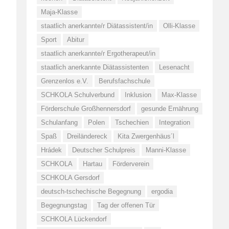
Maja-Klasse
staatlich anerkannte/r Diätassistent/in
Olli-Klasse
Sport
Abitur
staatlich anerkannte/r Ergotherapeut/in
staatlich anerkannte Diätassistenten
Lesenacht
Grenzenlos e.V.
Berufsfachschule
SCHKOLA Schulverbund
Inklusion
Max-Klasse
Förderschule Großhennersdorf
gesunde Ernährung
Schulanfang
Polen
Tschechien
Integration
Spaß
Dreiländereck
Kita Zwergenhäus´l
Hrádek
Deutscher Schulpreis
Manni-Klasse
SCHKOLA
Hartau
Förderverein
SCHKOLA Gersdorf
deutsch-tschechische Begegnung
ergodia
Begegnungstag
Tag der offenen Tür
SCHKOLA Lückendorf