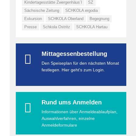
Kindertagesstätte Zwergenhäus´l
SZ
Sächsische Zeitung
SCHKOLA ergodia
Exkursion
SCHKOLA Oberland
Begegnung
Presse
Schkola Ostritz
SCHKOLA Hartau
Mittagessenbestellung
Den Speiseplan für den nächsten Monat
festlegen. Hier geht's zum Login.
Rund ums Anmelden
Informationen über Anmeldeablaufplan,
Auswahlverfahren, einzelne
Anmeldeformulare