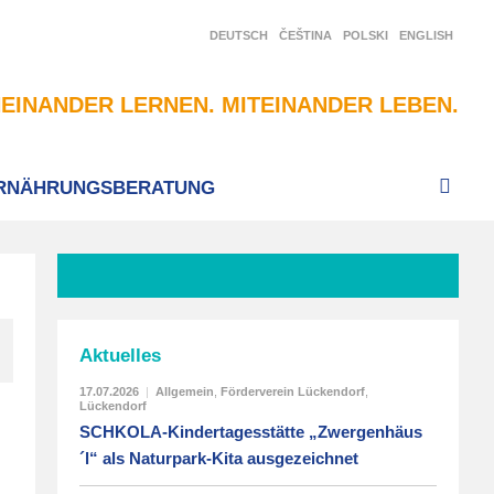
DEUTSCH
ČEŠTINA
POLSKI
ENGLISH
EINANDER LERNEN. MITEINANDER LEBEN.
RNÄHRUNGSBERATUNG
Aktuelles
17.07.2026
|
Allgemein
,
Förderverein Lückendorf
,
Lückendorf
SCHKOLA-Kindertagesstätte „Zwergenhäus
´l“ als Naturpark-Kita ausgezeichnet