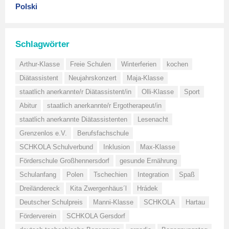
Polski
Schlagwörter
Arthur-Klasse
Freie Schulen
Winterferien
kochen
Diätassistent
Neujahrskonzert
Maja-Klasse
staatlich anerkannte/r Diätassistent/in
Olli-Klasse
Sport
Abitur
staatlich anerkannte/r Ergotherapeut/in
staatlich anerkannte Diätassistenten
Lesenacht
Grenzenlos e.V.
Berufsfachschule
SCHKOLA Schulverbund
Inklusion
Max-Klasse
Förderschule Großhennersdorf
gesunde Ernährung
Schulanfang
Polen
Tschechien
Integration
Spaß
Dreiländereck
Kita Zwergenhäus´l
Hrádek
Deutscher Schulpreis
Manni-Klasse
SCHKOLA
Hartau
Förderverein
SCHKOLA Gersdorf