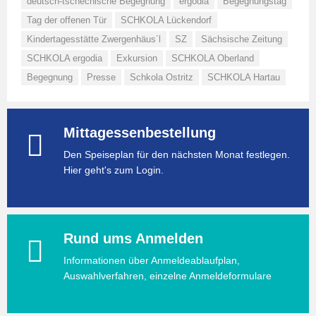
deutsch-tschechische Begegnung
ergodia
Begegnungstag
Tag der offenen Tür
SCHKOLA Lückendorf
Kindertagesstätte Zwergenhäus´l
SZ
Sächsische Zeitung
SCHKOLA ergodia
Exkursion
SCHKOLA Oberland
Begegnung
Presse
Schkola Ostritz
SCHKOLA Hartau
Mittagessenbestellung
Den Speiseplan für den nächsten Monat festlegen.
Hier geht's zum Login.
Rund ums Anmelden
Informationen über Anmeldeablaufplan,
Auswahlverfahren, einzelne Anmeldeformulare