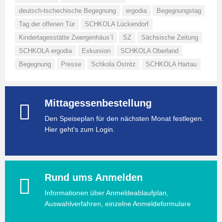
deutsch-tschechische Begegnung
ergodia
Begegnungstag
Tag der offenen Tür
SCHKOLA Lückendorf
Kindertagesstätte Zwergenhäus´l
SZ
Sächsische Zeitung
SCHKOLA ergodia
Exkursion
SCHKOLA Oberland
Begegnung
Presse
Schkola Ostritz
SCHKOLA Hartau
Mittagessenbestellung
Den Speiseplan für den nächsten Monat festlegen.
Hier geht's zum Login.
Rund ums Anmelden
Informationen über Anmeldeablaufplan,
Auswahlverfahren, einzelne Anmeldeformulare