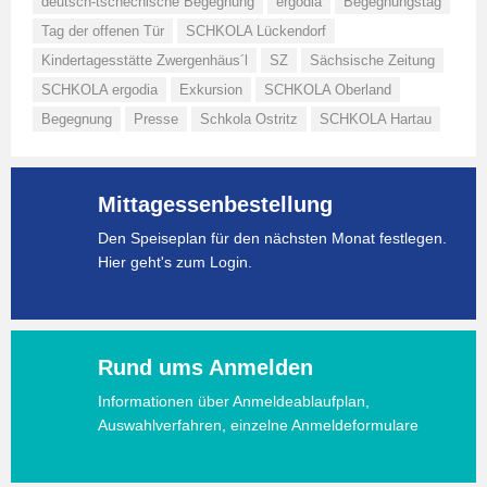
deutsch-tschechische Begegnung
ergodia
Begegnungstag
Tag der offenen Tür
SCHKOLA Lückendorf
Kindertagesstätte Zwergenhäus´l
SZ
Sächsische Zeitung
SCHKOLA ergodia
Exkursion
SCHKOLA Oberland
Begegnung
Presse
Schkola Ostritz
SCHKOLA Hartau
Mittagessenbestellung
Den Speiseplan für den nächsten Monat festlegen.
Hier geht's zum Login.
Rund ums Anmelden
Informationen über Anmeldeablaufplan,
Auswahlverfahren, einzelne Anmeldeformulare