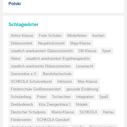
Polski
Schlagwörter
Arthur-Klasse
Freie Schulen
Winterferien
kochen
Diätassistent
Neujahrskonzert
Maja-Klasse
staatlich anerkannte/r Diätassistent/in
Olli-Klasse
Sport
Abitur
staatlich anerkannte/r Ergotherapeut/in
staatlich anerkannte Diätassistenten
Lesenacht
Grenzenlos e.V.
Berufsfachschule
SCHKOLA Schulverbund
Inklusion
Max-Klasse
Förderschule Großhennersdorf
gesunde Ernährung
Schulanfang
Polen
Tschechien
Integration
Spaß
Dreiländereck
Kita Zwergenhäus´l
Hrádek
Deutscher Schulpreis
Manni-Klasse
SCHKOLA
Hartau
Förderverein
SCHKOLA Gersdorf