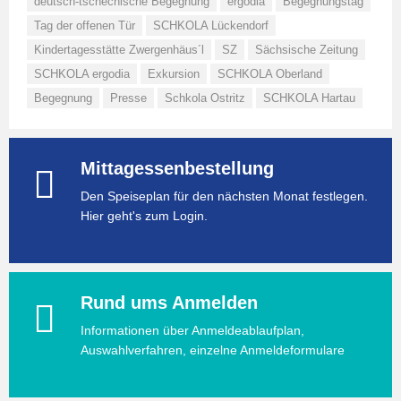
deutsch-tschechische Begegnung
ergodia
Begegnungstag
Tag der offenen Tür
SCHKOLA Lückendorf
Kindertagesstätte Zwergenhäus´l
SZ
Sächsische Zeitung
SCHKOLA ergodia
Exkursion
SCHKOLA Oberland
Begegnung
Presse
Schkola Ostritz
SCHKOLA Hartau
Mittagessenbestellung
Den Speiseplan für den nächsten Monat festlegen.
Hier geht's zum Login.
Rund ums Anmelden
Informationen über Anmeldeablaufplan,
Auswahlverfahren, einzelne Anmeldeformulare