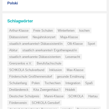
Polski
Schlagwörter
Arthur-Klasse
Freie Schulen
Winterferien
kochen
Diätassistent
Neujahrskonzert
Maja-Klasse
staatlich anerkannte/r Diätassistent/in
Olli-Klasse
Sport
Abitur
staatlich anerkannte/r Ergotherapeut/in
staatlich anerkannte Diätassistenten
Lesenacht
Grenzenlos e.V.
Berufsfachschule
SCHKOLA Schulverbund
Inklusion
Max-Klasse
Förderschule Großhennersdorf
gesunde Ernährung
Schulanfang
Polen
Tschechien
Integration
Spaß
Dreiländereck
Kita Zwergenhäus´l
Hrádek
Deutscher Schulpreis
Manni-Klasse
SCHKOLA
Hartau
Förderverein
SCHKOLA Gersdorf