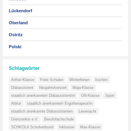
Lückendorf
Oberland
Ostritz
Polski
Schlagwörter
Arthur-Klasse
Freie Schulen
Winterferien
kochen
Diätassistent
Neujahrskonzert
Maja-Klasse
staatlich anerkannte/r Diätassistent/in
Olli-Klasse
Sport
Abitur
staatlich anerkannte/r Ergotherapeut/in
staatlich anerkannte Diätassistenten
Lesenacht
Grenzenlos e.V.
Berufsfachschule
SCHKOLA Schulverbund
Inklusion
Max-Klasse