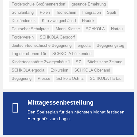
Förderschule Großhennersdorf
gesunde Ernährung
Schulanfang
Polen
Tschechien
Integration
Spaß
Dreiländereck
Kita Zwergenhäus´l
Hrádek
Deutscher Schulpreis
Manni-Klasse
SCHKOLA
Hartau
Förderverein
SCHKOLA Gersdorf
deutsch-tschechische Begegnung
ergodia
Begegnungstag
Tag der offenen Tür
SCHKOLA Lückendorf
Kindertagesstätte Zwergenhäus´l
SZ
Sächsische Zeitung
SCHKOLA ergodia
Exkursion
SCHKOLA Oberland
Begegnung
Presse
Schkola Ostritz
SCHKOLA Hartau
Mittagessenbestellung
Den Speiseplan für den nächsten Monat festlegen.
Hier geht's zum Login.