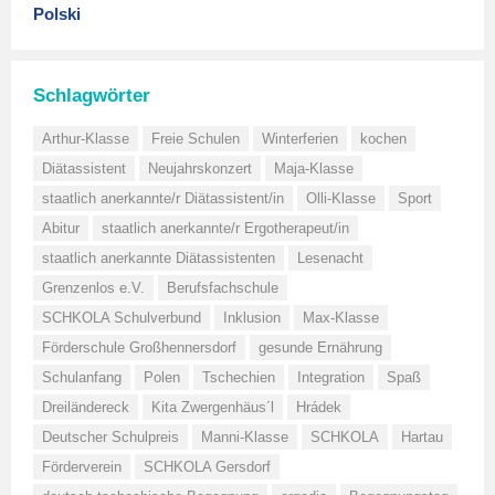
Polski
Schlagwörter
Arthur-Klasse
Freie Schulen
Winterferien
kochen
Diätassistent
Neujahrskonzert
Maja-Klasse
staatlich anerkannte/r Diätassistent/in
Olli-Klasse
Sport
Abitur
staatlich anerkannte/r Ergotherapeut/in
staatlich anerkannte Diätassistenten
Lesenacht
Grenzenlos e.V.
Berufsfachschule
SCHKOLA Schulverbund
Inklusion
Max-Klasse
Förderschule Großhennersdorf
gesunde Ernährung
Schulanfang
Polen
Tschechien
Integration
Spaß
Dreiländereck
Kita Zwergenhäus´l
Hrádek
Deutscher Schulpreis
Manni-Klasse
SCHKOLA
Hartau
Förderverein
SCHKOLA Gersdorf