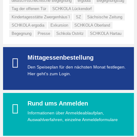
deutsch-tschechische Begegnung
ergodia
Begegnungstag
Tag der offenen Tür
SCHKOLA Lückendorf
Kindertagesstätte Zwergenhäus´l
SZ
Sächsische Zeitung
SCHKOLA ergodia
Exkursion
SCHKOLA Oberland
Begegnung
Presse
Schkola Ostritz
SCHKOLA Hartau
Mittagessenbestellung
Den Speiseplan für den nächsten Monat festlegen.
Hier geht's zum Login.
Rund ums Anmelden
Informationen über Anmeldeablaufplan,
Auswahlverfahren, einzelne Anmeldeformulare