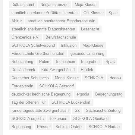
Diätassistent
Neujahrskonzert
Maja-Klasse
staatlich anerkannte/r Diätassistent/in
Olli-Klasse
Sport
Abitur
staatlich anerkannte/r Ergotherapeut/in
staatlich anerkannte Diätassistenten
Lesenacht
Grenzenlos e.V.
Berufsfachschule
SCHKOLA Schulverbund
Inklusion
Max-Klasse
Förderschule Großhennersdorf
gesunde Ernährung
Schulanfang
Polen
Tschechien
Integration
Spaß
Dreiländereck
Kita Zwergenhäus´l
Hrádek
Deutscher Schulpreis
Manni-Klasse
SCHKOLA
Hartau
Förderverein
SCHKOLA Gersdorf
deutsch-tschechische Begegnung
ergodia
Begegnungstag
Tag der offenen Tür
SCHKOLA Lückendorf
Kindertagesstätte Zwergenhäus´l
SZ
Sächsische Zeitung
SCHKOLA ergodia
Exkursion
SCHKOLA Oberland
Begegnung
Presse
Schkola Ostritz
SCHKOLA Hartau