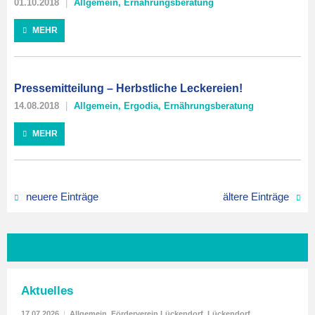
01.10.2018
Allgemein
,
Ernährungsberatung
MEHR
Pressemitteilung – Herbstliche Leckereien!
14.08.2018
Allgemein
,
Ergodia
,
Ernährungsberatung
MEHR
neuere Einträge
ältere Einträge
Aktuelles
17.07.2026
|
Allgemein
,
Förderverein Lückendorf
,
Lückendorf