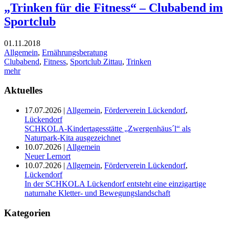
„Trinken für die Fitness“ – Clubabend im
Sportclub
01.11.2018
Allgemein
,
Ernährungsberatung
Clubabend
,
Fitness
,
Sportclub Zittau
,
Trinken
mehr
Aktuelles
17.07.2026
|
Allgemein
,
Förderverein Lückendorf
,
Lückendorf
SCHKOLA-Kindertagesstätte „Zwergenhäus´l“ als
Naturpark-Kita ausgezeichnet
10.07.2026
|
Allgemein
Neuer Lernort
10.07.2026
|
Allgemein
,
Förderverein Lückendorf
,
Lückendorf
In der SCHKOLA Lückendorf entsteht eine einzigartige
naturnahe Kletter- und Bewegungslandschaft
Kategorien