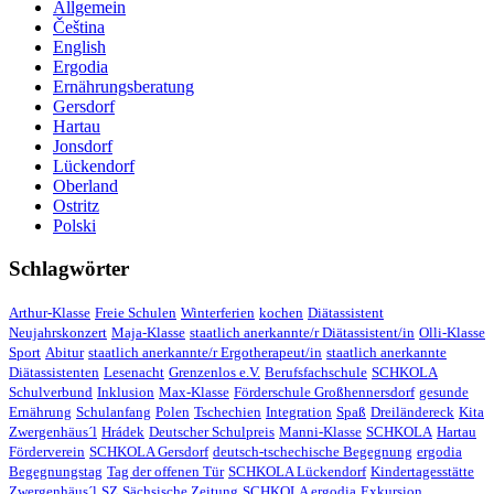
Allgemein
Čeština
English
Ergodia
Ernährungsberatung
Gersdorf
Hartau
Jonsdorf
Lückendorf
Oberland
Ostritz
Polski
Schlagwörter
Arthur-Klasse
Freie Schulen
Winterferien
kochen
Diätassistent
Neujahrskonzert
Maja-Klasse
staatlich anerkannte/r Diätassistent/in
Olli-Klasse
Sport
Abitur
staatlich anerkannte/r Ergotherapeut/in
staatlich anerkannte
Diätassistenten
Lesenacht
Grenzenlos e.V.
Berufsfachschule
SCHKOLA
Schulverbund
Inklusion
Max-Klasse
Förderschule Großhennersdorf
gesunde
Ernährung
Schulanfang
Polen
Tschechien
Integration
Spaß
Dreiländereck
Kita
Zwergenhäus´l
Hrádek
Deutscher Schulpreis
Manni-Klasse
SCHKOLA
Hartau
Förderverein
SCHKOLA Gersdorf
deutsch-tschechische Begegnung
ergodia
Begegnungstag
Tag der offenen Tür
SCHKOLA Lückendorf
Kindertagesstätte
Zwergenhäus´l
SZ
Sächsische Zeitung
SCHKOLA ergodia
Exkursion