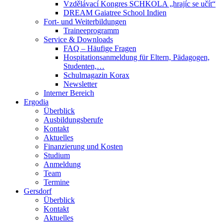
Vzdělávací Kongres SCHKOLA „hrajíc se učít“
DREAM Gaiatree School Indien
Fort- und Weiterbildungen
Traineeprogramm
Service & Downloads
FAQ – Häufige Fragen
Hospitationsanmeldung für Eltern, Pädagogen,
Studenten,…
Schulmagazin Korax
Newsletter
Interner Bereich
Ergodia
Überblick
Ausbildungsberufe
Kontakt
Aktuelles
Finanzierung und Kosten
Studium
Anmeldung
Team
Termine
Gersdorf
Überblick
Kontakt
Aktuelles