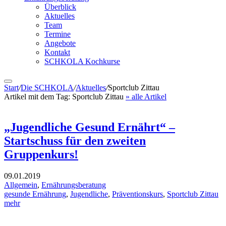
Überblick
Aktuelles
Team
Termine
Angebote
Kontakt
SCHKOLA Kochkurse
Start
/
Die SCHKOLA
/
Aktuelles
/
Sportclub Zittau
Artikel mit dem Tag:
Sportclub Zittau
» alle Artikel
„Jugendliche Gesund Ernährt“ –
Startschuss für den zweiten
Gruppenkurs!
09.01.2019
Allgemein
,
Ernährungsberatung
gesunde Ernährung
,
Jugendliche
,
Präventionskurs
,
Sportclub Zittau
mehr