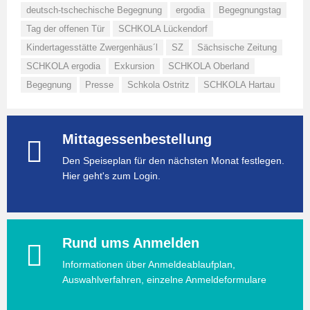
deutsch-tschechische Begegnung
ergodia
Begegnungstag
Tag der offenen Tür
SCHKOLA Lückendorf
Kindertagesstätte Zwergenhäus´l
SZ
Sächsische Zeitung
SCHKOLA ergodia
Exkursion
SCHKOLA Oberland
Begegnung
Presse
Schkola Ostritz
SCHKOLA Hartau
Mittagessenbestellung
Den Speiseplan für den nächsten Monat festlegen.
Hier geht's zum Login.
Rund ums Anmelden
Informationen über Anmeldeablaufplan,
Auswahlverfahren, einzelne Anmeldeformulare