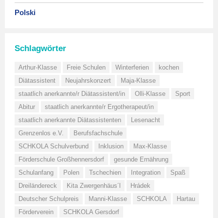
Polski
Schlagwörter
Arthur-Klasse
Freie Schulen
Winterferien
kochen
Diätassistent
Neujahrskonzert
Maja-Klasse
staatlich anerkannte/r Diätassistent/in
Olli-Klasse
Sport
Abitur
staatlich anerkannte/r Ergotherapeut/in
staatlich anerkannte Diätassistenten
Lesenacht
Grenzenlos e.V.
Berufsfachschule
SCHKOLA Schulverbund
Inklusion
Max-Klasse
Förderschule Großhennersdorf
gesunde Ernährung
Schulanfang
Polen
Tschechien
Integration
Spaß
Dreiländereck
Kita Zwergenhäus´l
Hrádek
Deutscher Schulpreis
Manni-Klasse
SCHKOLA
Hartau
Förderverein
SCHKOLA Gersdorf