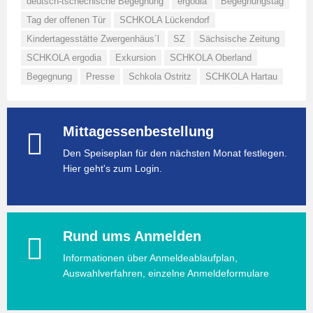
deutsch-tschechische Begegnung
ergodia
Begegnungstag
Tag der offenen Tür
SCHKOLA Lückendorf
Kindertagesstätte Zwergenhäus´l
SZ
Sächsische Zeitung
SCHKOLA ergodia
Exkursion
SCHKOLA Oberland
Begegnung
Presse
Schkola Ostritz
SCHKOLA Hartau
Mittagessenbestellung
Den Speiseplan für den nächsten Monat festlegen.
Hier geht's zum Login.
Rund ums Anmelden
Informationen über Anmeldeablaufplan,
Auswahlverfahren, einzelne Anmeldeformulare