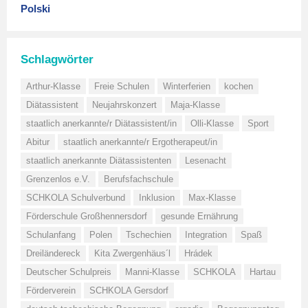
Polski
Schlagwörter
Arthur-Klasse
Freie Schulen
Winterferien
kochen
Diätassistent
Neujahrskonzert
Maja-Klasse
staatlich anerkannte/r Diätassistent/in
Olli-Klasse
Sport
Abitur
staatlich anerkannte/r Ergotherapeut/in
staatlich anerkannte Diätassistenten
Lesenacht
Grenzenlos e.V.
Berufsfachschule
SCHKOLA Schulverbund
Inklusion
Max-Klasse
Förderschule Großhennersdorf
gesunde Ernährung
Schulanfang
Polen
Tschechien
Integration
Spaß
Dreiländereck
Kita Zwergenhäus´l
Hrádek
Deutscher Schulpreis
Manni-Klasse
SCHKOLA
Hartau
Förderverein
SCHKOLA Gersdorf