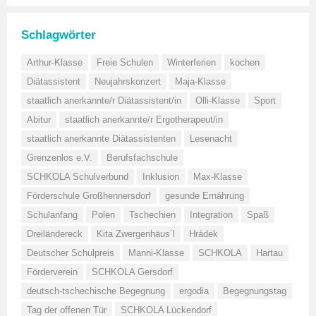
Schlagwörter
Arthur-Klasse
Freie Schulen
Winterferien
kochen
Diätassistent
Neujahrskonzert
Maja-Klasse
staatlich anerkannte/r Diätassistent/in
Olli-Klasse
Sport
Abitur
staatlich anerkannte/r Ergotherapeut/in
staatlich anerkannte Diätassistenten
Lesenacht
Grenzenlos e.V.
Berufsfachschule
SCHKOLA Schulverbund
Inklusion
Max-Klasse
Förderschule Großhennersdorf
gesunde Ernährung
Schulanfang
Polen
Tschechien
Integration
Spaß
Dreiländereck
Kita Zwergenhäus´l
Hrádek
Deutscher Schulpreis
Manni-Klasse
SCHKOLA
Hartau
Förderverein
SCHKOLA Gersdorf
deutsch-tschechische Begegnung
ergodia
Begegnungstag
Tag der offenen Tür
SCHKOLA Lückendorf