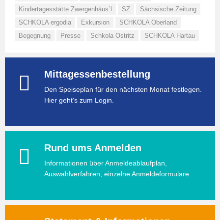
Kindertagesstätte Zwergenhäus´l
SZ
Sächsische Zeitung
SCHKOLA ergodia
Exkursion
SCHKOLA Oberland
Begegnung
Presse
Schkola Ostritz
SCHKOLA Hartau
Mittagessenbestellung
Den Speiseplan für den nächsten Monat festlegen.
Hier geht's zum Login.
Rund ums Anmelden
Informationen über Anmeldeablaufplan,
Auswahlverfahren, einzelne Anmeldeformulare