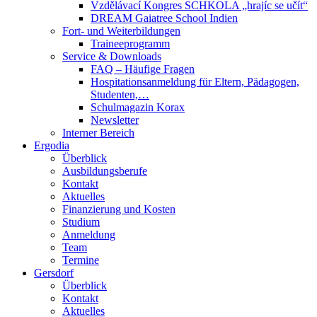
Vzdělávací Kongres SCHKOLA „hrajíc se učít“
DREAM Gaiatree School Indien
Fort- und Weiterbildungen
Traineeprogramm
Service & Downloads
FAQ – Häufige Fragen
Hospitationsanmeldung für Eltern, Pädagogen,
Studenten,…
Schulmagazin Korax
Newsletter
Interner Bereich
Ergodia
Überblick
Ausbildungsberufe
Kontakt
Aktuelles
Finanzierung und Kosten
Studium
Anmeldung
Team
Termine
Gersdorf
Überblick
Kontakt
Aktuelles