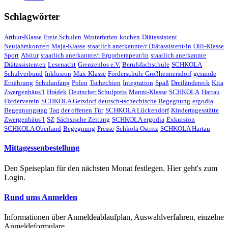
Schlagwörter
Arthur-Klasse
Freie Schulen
Winterferien
kochen
Diätassistent
Neujahrskonzert
Maja-Klasse
staatlich anerkannte/r Diätassistent/in
Olli-Klasse
Sport
Abitur
staatlich anerkannte/r Ergotherapeut/in
staatlich anerkannte
Diätassistenten
Lesenacht
Grenzenlos e.V.
Berufsfachschule
SCHKOLA
Schulverbund
Inklusion
Max-Klasse
Förderschule Großhennersdorf
gesunde
Ernährung
Schulanfang
Polen
Tschechien
Integration
Spaß
Dreiländereck
Kita
Zwergenhäus´l
Hrádek
Deutscher Schulpreis
Manni-Klasse
SCHKOLA
Hartau
Förderverein
SCHKOLA Gersdorf
deutsch-tschechische Begegnung
ergodia
Begegnungstag
Tag der offenen Tür
SCHKOLA Lückendorf
Kindertagesstätte
Zwergenhäus´l
SZ
Sächsische Zeitung
SCHKOLA ergodia
Exkursion
SCHKOLA Oberland
Begegnung
Presse
Schkola Ostritz
SCHKOLA Hartau
Mittagessenbestellung
Den Speiseplan für den nächsten Monat festlegen. Hier geht's zum
Login.
Rund ums Anmelden
Informationen über Anmeldeablaufplan, Auswahlverfahren, einzelne
Anmeldeformulare