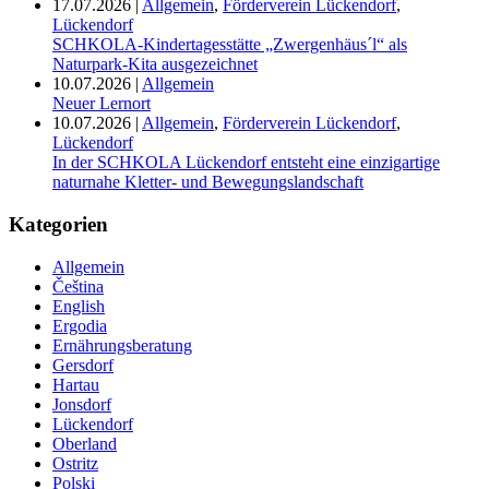
17.07.2026
|
Allgemein
,
Förderverein Lückendorf
,
Lückendorf
SCHKOLA-Kindertagesstätte „Zwergenhäus´l“ als
Naturpark-Kita ausgezeichnet
10.07.2026
|
Allgemein
Neuer Lernort
10.07.2026
|
Allgemein
,
Förderverein Lückendorf
,
Lückendorf
In der SCHKOLA Lückendorf entsteht eine einzigartige
naturnahe Kletter- und Bewegungslandschaft
Kategorien
Allgemein
Čeština
English
Ergodia
Ernährungsberatung
Gersdorf
Hartau
Jonsdorf
Lückendorf
Oberland
Ostritz
Polski