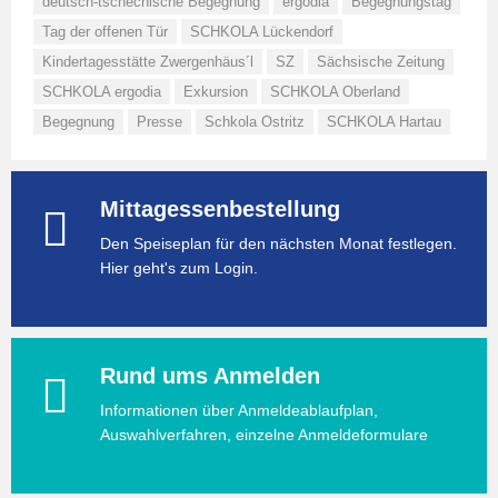
deutsch-tschechische Begegnung
ergodia
Begegnungstag
Tag der offenen Tür
SCHKOLA Lückendorf
Kindertagesstätte Zwergenhäus´l
SZ
Sächsische Zeitung
SCHKOLA ergodia
Exkursion
SCHKOLA Oberland
Begegnung
Presse
Schkola Ostritz
SCHKOLA Hartau
Mittagessenbestellung
Den Speiseplan für den nächsten Monat festlegen.
Hier geht's zum Login.
Rund ums Anmelden
Informationen über Anmeldeablaufplan,
Auswahlverfahren, einzelne Anmeldeformulare