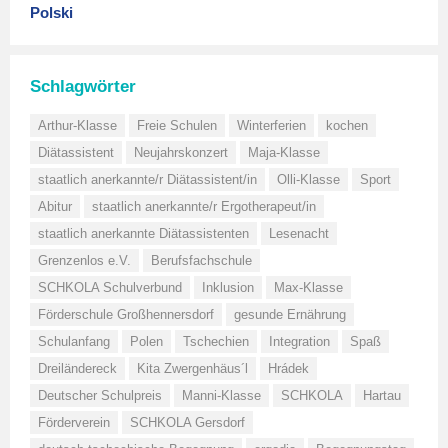
Polski
Schlagwörter
Arthur-Klasse
Freie Schulen
Winterferien
kochen
Diätassistent
Neujahrskonzert
Maja-Klasse
staatlich anerkannte/r Diätassistent/in
Olli-Klasse
Sport
Abitur
staatlich anerkannte/r Ergotherapeut/in
staatlich anerkannte Diätassistenten
Lesenacht
Grenzenlos e.V.
Berufsfachschule
SCHKOLA Schulverbund
Inklusion
Max-Klasse
Förderschule Großhennersdorf
gesunde Ernährung
Schulanfang
Polen
Tschechien
Integration
Spaß
Dreiländereck
Kita Zwergenhäus´l
Hrádek
Deutscher Schulpreis
Manni-Klasse
SCHKOLA
Hartau
Förderverein
SCHKOLA Gersdorf